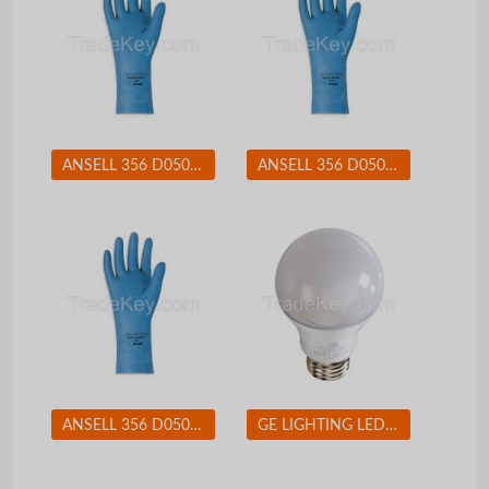
ANSELL 356 D0508 Chemical Resistant Glove 17 mil Sz 8 PR
ANSELL 356 D0508 Chemical Resistant Glove 17 mil Sz 9 PR
ANSELL 356 D0508 Chemical Resistant Glove 17 mil Sz 7 PR
GE LIGHTING LED11DA19V3827W LED Lamp A19 11W Med 2700K Dim