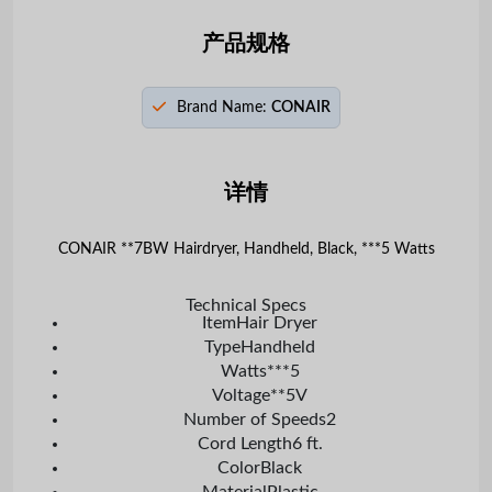
产品规格
Brand Name:
CONAIR
详情
CONAIR **7BW Hairdryer, Handheld, Black, ***5 Watts
Technical Specs
Item
Hair Dryer
Type
Handheld
Watts
***5
Voltage
**5V
Number of Speeds
2
Cord Length
6 ft.
Color
Black
Material
Plastic