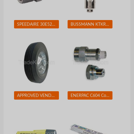
SPEEDAIRE 30E524 Coupler Plug (M)NPT 1/4 Aluminum
BUSSMANN KTKR3 Fuse 3A Class CC KTK-R 600VAC
APPROVED VENDOR 1NWZ7 Solid Rubber Whl 10 In 450 lb
ENERPAC C604 Coupler Set 3/8-18 Body Steel