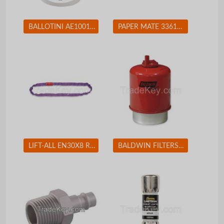
BALLOTINI AE100170 Blast Media Glass Beads Fine
PAPER MATE 3361131 Ballpoint Pen, Stick, Fine, Blue, PK 12
LIFT-ALL EN30X8 Round Sling Endless 8 ft. 2600 lb.
BALDWIN FILTERS BF7681D Fuel Filter 5-7/32 x 3-9/32 x 5-7/32 In BALDWIN FILTERS BF7681D