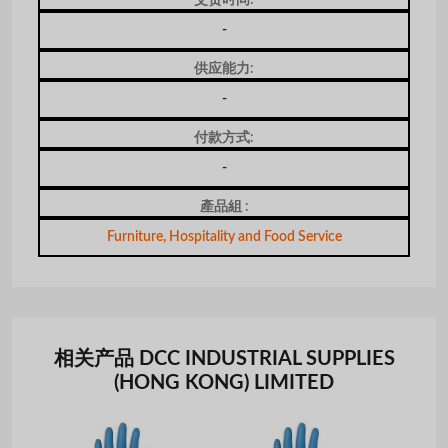
-
供应能力:
-
付款方式:
-
產品組 :
Furniture, Hospitality and Food Service
相关产品 DCC INDUSTRIAL SUPPLIES
(HONG KONG) LIMITED