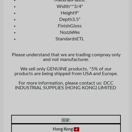
Width
**3/4"
Height
9"
Depth
3.5"
Finish
Gloss
Nozzle
Yes
Standards
ETL
Please understand that we are trading compnay only
and not manufacturer.
We sell only GENUINE products. *5% of our
products are being shipped from USA and Europe.
For more information, please contact us: DCC
INDUSTRIAL SUPPLIES (HONG KONG) LIMITED
国家:
Hong Kong