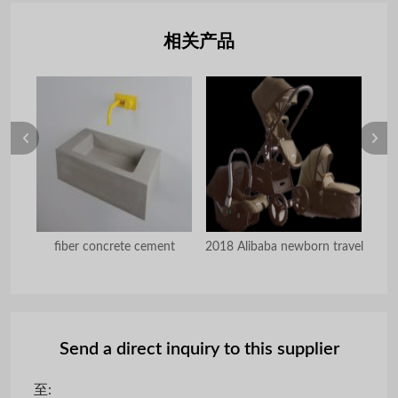
相关产品
es
fiber concrete cement
2018 Alibaba newborn travel
16 
Send a direct inquiry to this supplier
至: