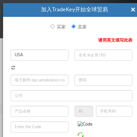
×
加入TradeKey开始全球贸易
看起來你不是TradeKey.com的會員。 立即註冊，與全球超過7
|
立即加入
百萬的進口商和出口商建立聯繫。
买家
卖家
登录
请用英文填写此表
Search
|
登录
立即加入
Live Chat
主页
产品
家具
其他家具