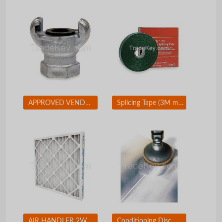
APPROVED VENDOR 3LX90 Coupler 1 In Size
Splicing Tape (3M mil Black)
AIR HANDLER 2W234 Std Cap.Pleated Filter 12x24x2 MERV7
Conditioning Disc, AlO, 2in, Crs, TR