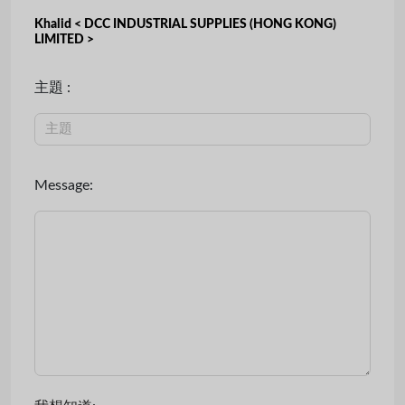
Khalid < DCC INDUSTRIAL SUPPLIES (HONG KONG)
LIMITED >
主題 :
Message: