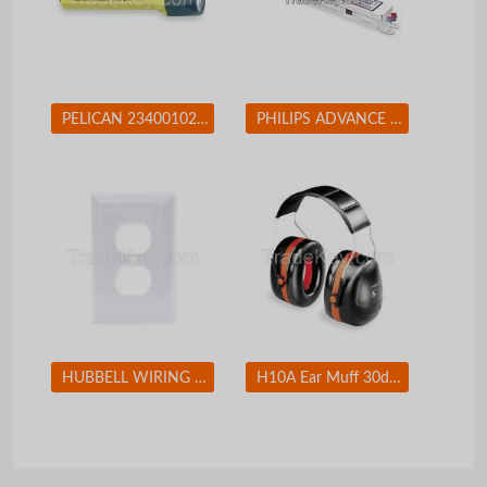
PELICAN 2340010245G Flashlight Xenon Yellow 10 L AA
PHILIPS ADVANCE ICN2M32MC Electronic Ballast T8 Lamps 120/277V
HUBBELL WIRING DEVICE-KELLEMS NP8W Wall Plate Duplex 1Gang White
H10A Ear Muff 30dB Over-the-Head Black/Orange