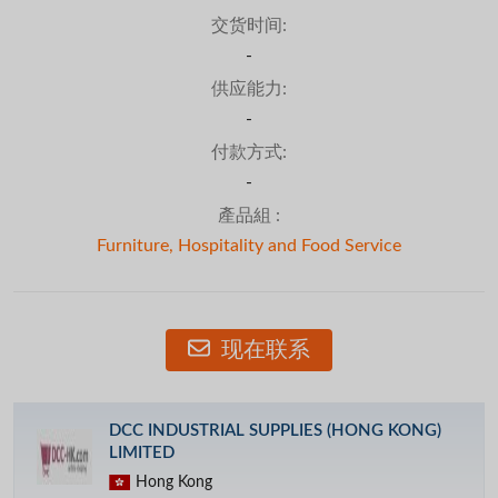
交货时间:
-
供应能力:
-
付款方式:
-
產品組 :
Furniture, Hospitality and Food Service
现在联系
DCC INDUSTRIAL SUPPLIES (HONG KONG)
LIMITED
Hong Kong