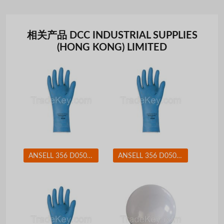
相关产品 DCC INDUSTRIAL SUPPLIES
(HONG KONG) LIMITED
ANSELL 356 D0508 Chemical Resistant Glove 17 mil Sz 8 PR
ANSELL 356 D0508 Chemical Resistant Glove 17 mil Sz 9 PR