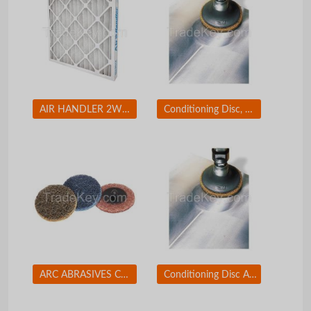
AIR HANDLER 2W234 Std Cap.Pleated Filter 12x24x2 MERV7
Conditioning Disc, AlO, 2in, Crs, TR
ARC ABRASIVES Conditioning Disc, AlO, 2in, Med, TR
Conditioning Disc AlO 1-1/2in Med TR