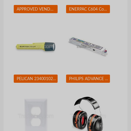
APPROVED VENDOR 1NWZ7 Solid Rubber Whl 10 In 450 lb
ENERPAC C604 Coupler Set 3/8-18 Body Steel
PELICAN 2340010245G Flashlight Xenon Yellow 10 L AA
PHILIPS ADVANCE ICN2M32MC Electronic Ballast T8 Lamps 120/277V