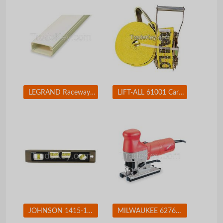
LEGRAND Raceway Hinge Locking PN10L08V
LIFT-ALL 61001 Cargo Strap Winch 27 ft x 2 In 3300 lb
JOHNSON 1415-1200 Magnetic Torpedo Level, 12 In, 4 Vials
MILWAUKEE 627621 Jigsaw 4-Pos Orbital Cutting 500-3000spm