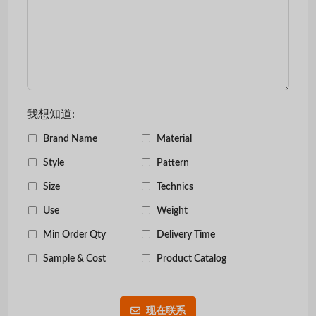
我想知道:
Brand Name
Material
Style
Pattern
Size
Technics
Use
Weight
Min Order Qty
Delivery Time
Sample & Cost
Product Catalog
现在联系