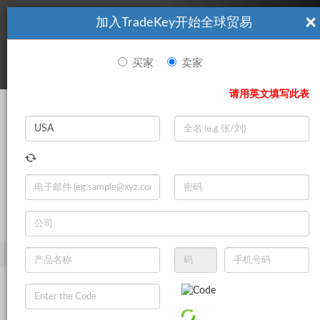
×
加入TradeKey开始全球贸易
看起來你不是TradeKey.com的會員。 立即註冊，與全球超過7
|
立即加入
百萬的進口商和出口商建立聯繫。
买家
卖家
登录
请用英文填写此表
Search
|
登录
立即加入
Live Chat
主页
产品
纺织和皮革制品
家用纺织品
床罩