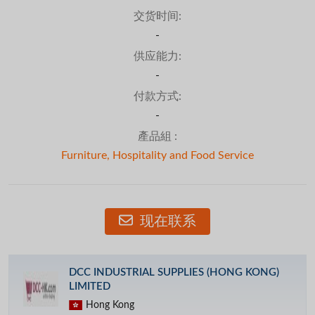
交货时间:
-
供应能力:
-
付款方式:
-
產品組 :
Furniture, Hospitality and Food Service
现在联系
DCC INDUSTRIAL SUPPLIES (HONG KONG)
LIMITED
Hong Kong