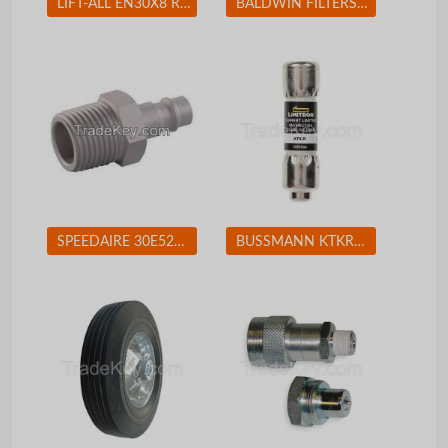
LIFT-ALL EN30X8 Round Sling Endless 8 ft. 2600 lb.
BALDWIN FILTERS BF7681D Fuel Filter 5-7/32 x 3-9/32 x 5-7/32 In BALDWIN FILTERS BF7681D
SPEEDAIRE 30E524 Coupler Plug (M)NPT 1/4 Aluminum
BUSSMANN KTKR3 Fuse 3A Class CC KTK-R 600VAC