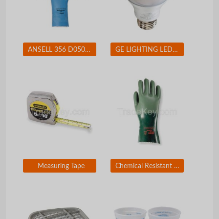
ANSELL 356 D0508 Chemical Resistant Glove 17 mil Sz 7 PR
GE LIGHTING LED11DA19V3827W LED Lamp A19 11W Med 2700K Dim
Measuring Tape
Chemical Resistant Glove