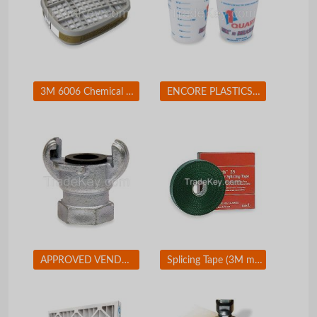
3M 6006 Chemical Cartridge Olive Bayonet PK 2
ENCORE PLASTICS 2FCA3 Paint Mix/Measure Cont. 1 qt. PK24
APPROVED VENDOR 3LX90 Coupler 1 In Size
Splicing Tape (3M mil Black)