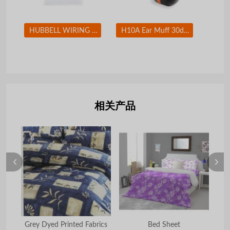
HUBBELL WIRING DEVICE-KELLEMS NP8W Wall Plate Duplex 1Gang White
H10A Ear Muff 30dB Over-the-Head Black/Orange
相关产品
ts
Grey Dyed Printed Fabrics
Bed Sheet