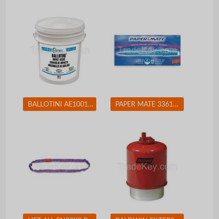
BALLOTINI AE100170 Blast Media Glass Beads Fine
PAPER MATE 3361131 Ballpoint Pen, Stick, Fine, Blue, PK 12