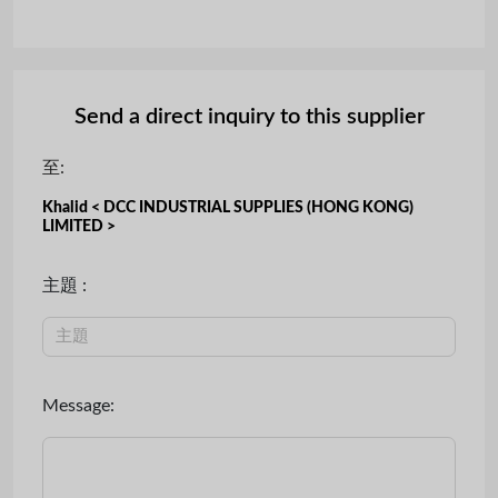
Send a direct inquiry to this supplier
至:
Khalid < DCC INDUSTRIAL SUPPLIES (HONG KONG)
LIMITED >
主題 :
Message: