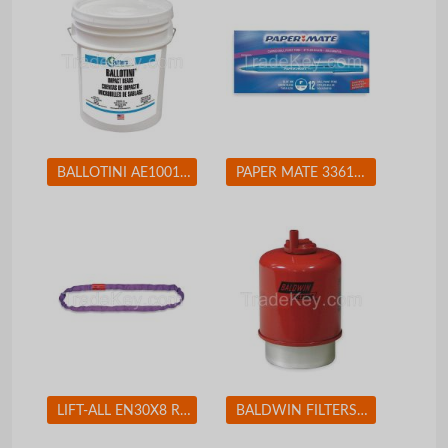
BALLOTINI AE100170 Blast Media Glass Beads Fine
PAPER MATE 3361131 Ballpoint Pen, Stick, Fine, Blue, PK 12
LIFT-ALL EN30X8 Round Sling Endless 8 ft. 2600 lb.
BALDWIN FILTERS BF7681D Fuel Filter 5-7/32 x 3-9/32 x 5-7/32 In BALDWIN FILTERS BF7681D