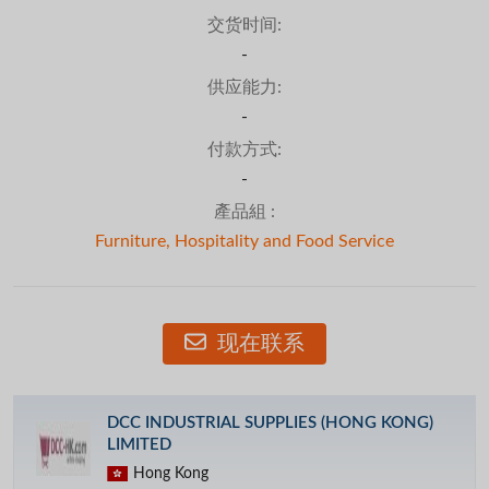
交货时间:
-
供应能力:
-
付款方式:
-
產品組 :
Furniture, Hospitality and Food Service
现在联系
DCC INDUSTRIAL SUPPLIES (HONG KONG)
LIMITED
Hong Kong