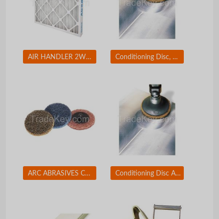
AIR HANDLER 2W234 Std Cap.Pleated Filter 12x24x2 MERV7
Conditioning Disc, AlO, 2in, Crs, TR
ARC ABRASIVES Conditioning Disc, AlO, 2in, Med, TR
Conditioning Disc AlO 1-1/2in Med TR