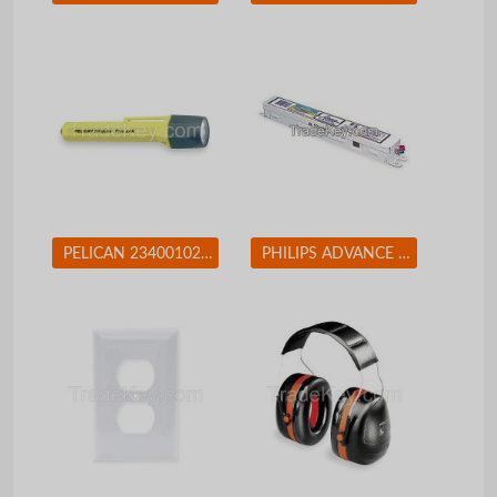
PELICAN 2340010245G Flashlight Xenon Yellow 10 L AA
PHILIPS ADVANCE ICN2M32MC Electronic Ballast T8 Lamps 120/277V