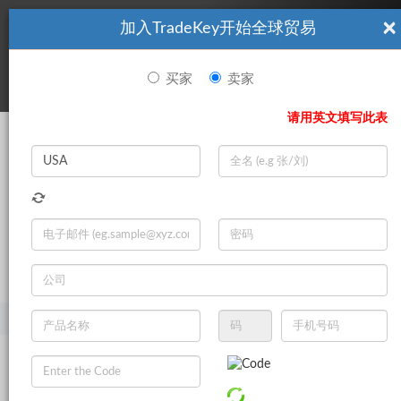
×
加入TradeKey开始全球贸易
看起來你不是TradeKey.com的會員。 立即註冊，與全球超過7
|
立即加入
百萬的進口商和出口商建立聯繫。
买家
卖家
登录
请用英文填写此表
Search
|
登录
立即加入
Live Chat
主页
产品
五金机械零件
其他五金机械零件