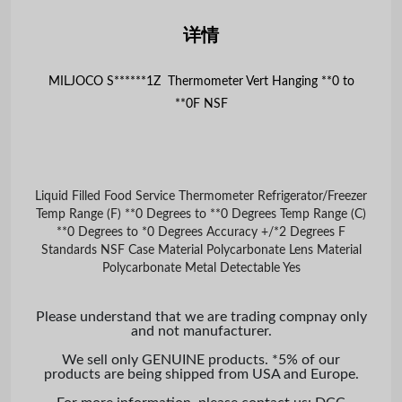
详情
MILJOCO S******1Z Thermometer Vert Hanging **0 to
**0F NSF
Liquid Filled Food Service Thermometer Refrigerator/Freezer
Temp Range (F) **0 Degrees to **0 Degrees Temp Range (C)
**0 Degrees to *0 Degrees Accuracy +/*2 Degrees F
Standards NSF Case Material Polycarbonate Lens Material
Polycarbonate Metal Detectable Yes
Please understand that we are trading compnay only
and not manufacturer.
We sell only GENUINE products. *5% of our
products are being shipped from USA and Europe.