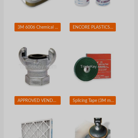
3M 6006 Chemical Cartridge Olive Bayonet PK 2
ENCORE PLASTICS 2FCA3 Paint Mix/Measure Cont. 1 qt. PK24
APPROVED VENDOR 3LX90 Coupler 1 In Size
Splicing Tape (3M mil Black)