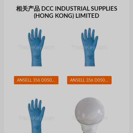
相关产品 DCC INDUSTRIAL SUPPLIES
(HONG KONG) LIMITED
ANSELL 356 D0508 Chemical Resistant Glove 17 mil Sz 8 PR
ANSELL 356 D0508 Chemical Resistant Glove 17 mil Sz 9 PR