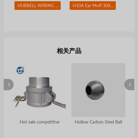
HUBBELL WIRING DEVICE-KELLEMS NP8W Wall Plate Duplex 1Gang White
H10A Ear Muff 30dB Over-the-Head Black/Orange
相关产品
Hot sale competitive
Hollow Carbon Steel Ball
Pr