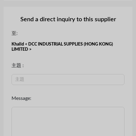
Send a direct inquiry to this supplier
至:
Khalid < DCC INDUSTRIAL SUPPLIES (HONG KONG)
LIMITED >
主題 :
Message: