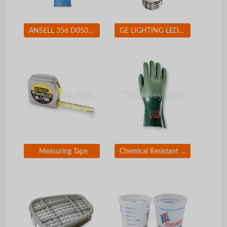
ANSELL 356 D0508 Chemical Resistant Glove 17 mil Sz 7 PR
GE LIGHTING LED11DA19V3827W LED Lamp A19 11W Med 2700K Dim
Measuring Tape
Chemical Resistant Glove