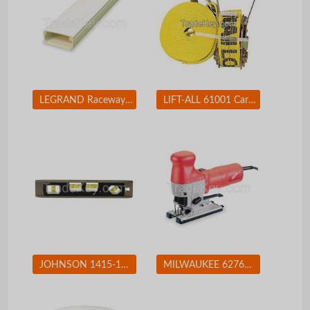
LEGRAND Raceway Hinge Locking PN10L08V
LIFT-ALL 61001 Cargo Strap Winch 27 ft x 2 In 3300 lb
JOHNSON 1415-1200 Magnetic Torpedo Level, 12 In, 4 Vials
MILWAUKEE 627621 Jigsaw 4-Pos Orbital Cutting 500-3000spm