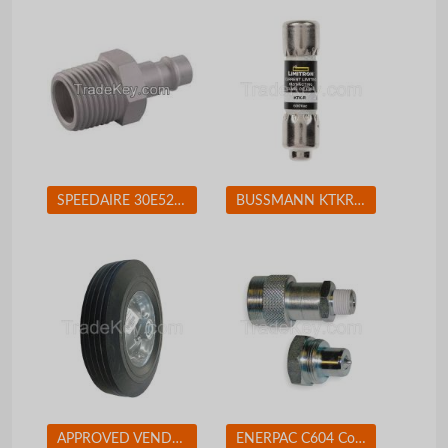
SPEEDAIRE 30E524 Coupler Plug (M)NPT 1/4 Aluminum
BUSSMANN KTKR3 Fuse 3A Class CC KTK-R 600VAC
APPROVED VENDOR 1NWZ7 Solid Rubber Whl 10 In 450 lb
ENERPAC C604 Coupler Set 3/8-18 Body Steel