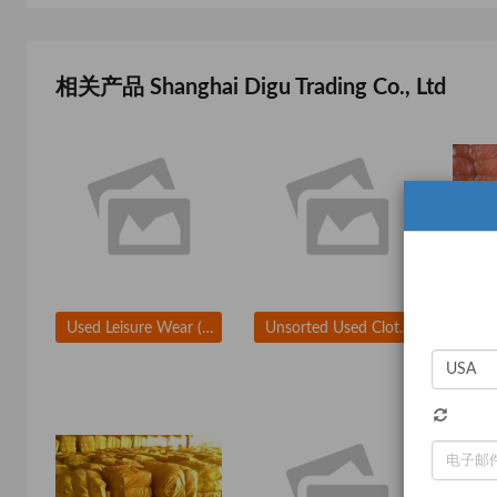
相关产品 Shanghai Digu Trading Co., Ltd
Used Leisure Wear (Mens & Womens)
Unsorted Used Clothes
Used
US$ 1