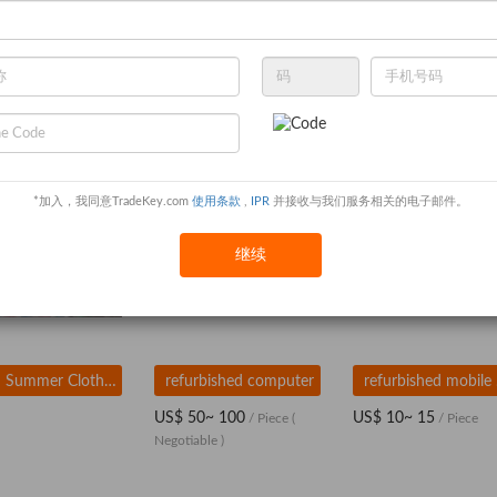
 Autumn Skirt
Used Summer Clothes
Used Shoes
*加入，我同意TradeKey.com
使用条款
,
IPR
并接收与我们服务相关的电子邮件。
继续
Used Summer Clothes
refurbished computer
re
US$ 50~ 100
US$ 10~ 15
/ Piece
(
/ Piece
Negotiable )