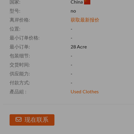
国家:
China
型号:
no
离岸价格:
获取最新报价
位置:
-
最小订单价格:
-
最小订单:
28 Acre
包装细节:
-
交货时间:
-
供应能力:
-
付款方式:
-
產品組 :
Used Clothes
现在联系