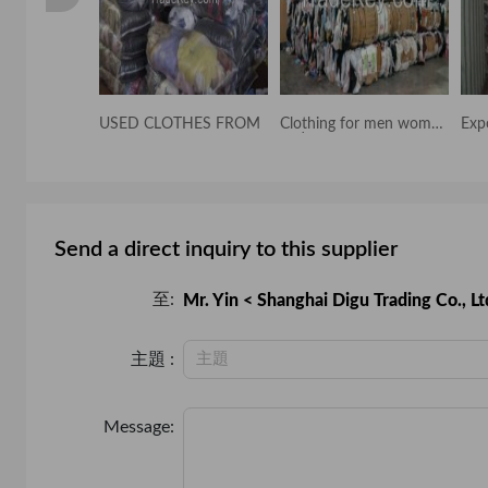
am and
USED CLOTHES FROM
Clothing for men women
Exp
and
Send a direct inquiry to this supplier
至:
Mr. Yin < Shanghai Digu Trading Co., Lt
主題 :
Message: