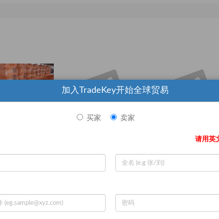
加入TradeKey开始全球贸易
买家
卖家
请用英
 Clothes
Used Long Sleeves T-shirt
Used Jacket
00
/ Barrel