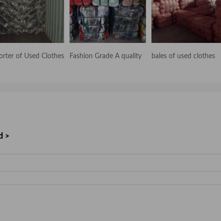
orter of Used Clothes
Fashion Grade A quality
bales of used clothes
d >