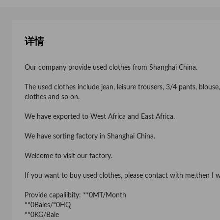
详情
Our company provide used clothes from Shanghai China.
The used clothes include jean, leisure trousers, 3/4 pants, blouse, 
clothes and so on.
We have exported to West Africa and East Africa.
We have sorting factory in Shanghai China.
Welcome to visit our factory.
If you want to buy used clothes, please contact with me,then I wil
Provide capaliibity: **0MT/Month
**0Bales/*0HQ
**0KG/Bale