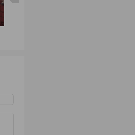
WINTER AUSTRALIAN
used clothes
used clothes
PRODUCTS