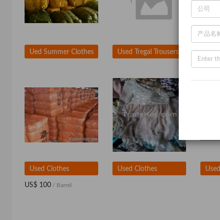
Ued Summer Clothes
Used Tregal Trousers
Used
Used Clothes
Used Clothes
US$ 100
/ Barrel