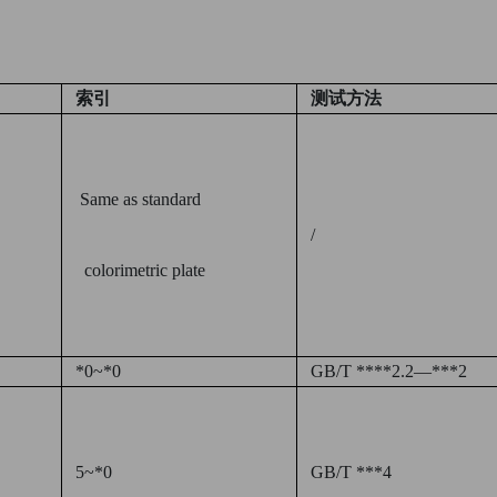
索引
测试方法
Same as standard
/
colorimetric plate
*0~*0
GB/T ****2.2—***2
5~*0
GB/T ***4