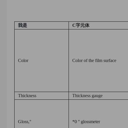
我
是
C
字元体
Color
Color of the film surface
Thickness
Thickness gauge
Gloss
,
°
*0 ° glossmeter