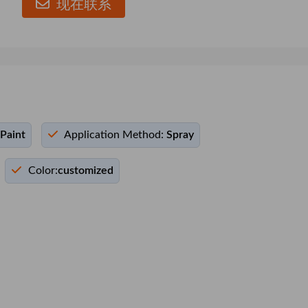
现在联系
Paint
Application Method:
Spray
Color:
customized