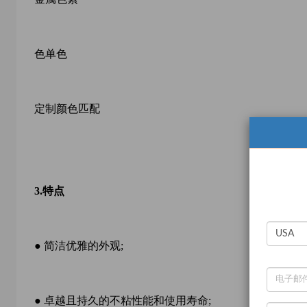
色单色
定制颜色匹配
3.
特点
● 简洁优雅的外观;
● 卓越且持久的不粘性能和使用寿命
;