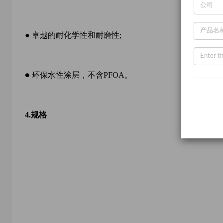
● 卓越的耐化学性和耐磨性;
性涂层，不含PFOA。
● 环保水
4.
规格