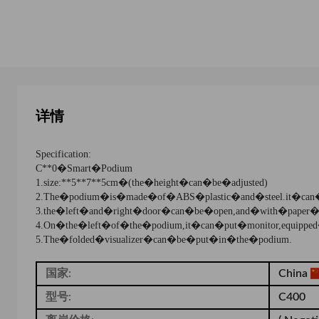
详情
Specification:
C**0�Smart�Podium
1.
size:**5**7**5cm�(the�height�can�be�adjusted)
2.
The�podium�is�made�of�ABS�plastic�and�steel.it�can�b
3.
the�left�and�right�door�can�be�open,and�with�paper�bo
4.
On�the�left�of�the�podium,it�can�put�monitor,equipped
5.
The�folded�visualizer�can�be�put�in�the�podium.
国家:
China
型号:
C400