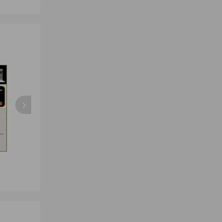
Solar Educational
tablet ipad charging cart
Mushroom Des
Science
Reading Pen