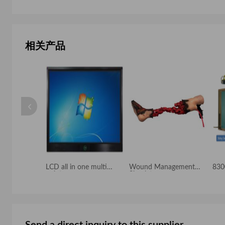
相关产品
imulator
LCD all in one multi
Wound Management
830
point
Simulators
Send a direct inquiry to this supplier