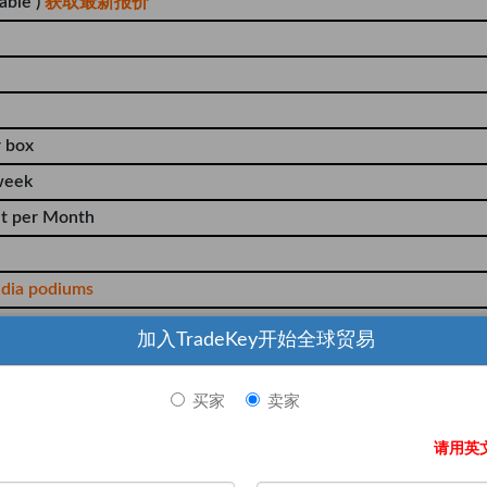
able )
获取最新报价
r box
week
t per Month
dia podiums
加入TradeKey开始全球贸易
买家
卖家
.
请用英