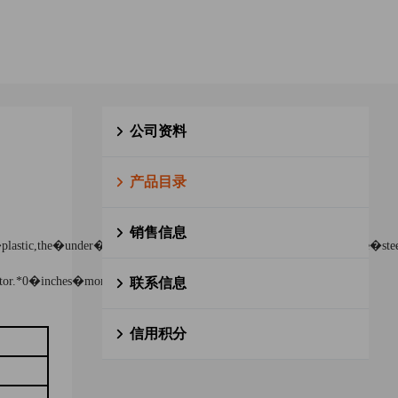
公司资料
产品目录
销售信息
stic,the�under�part�is�made�of�steel.the�thickness�of�the�ste
.*0�inches�monitor�is�acceptable.
联系信息
信用积分