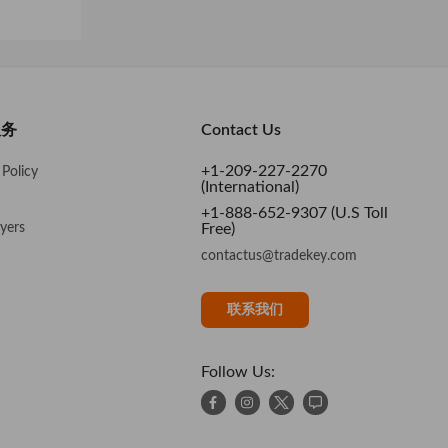
服务
Contact Us
+1-209-227-2270
Policy
(International)
+1-888-652-9307 (U.S Toll
yers
Free)
contactus@tradekey.com
联系我们
Follow Us: