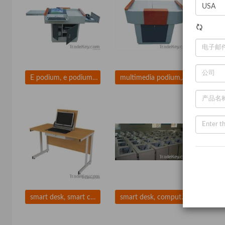
E podium, e podium price, e podium manufacturer, e lectern, e learning, lectern
multimedia podium, digital podium, smart podium, digital lectern for e-class
smart desk, smart computer desk
smart desk, computer desk, computer workstation