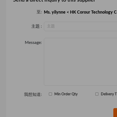
至:
Ms. yilynne < HK Corour Technology Co
主題 :
Message:
我想知道:
Min Order Qty
Delivery 