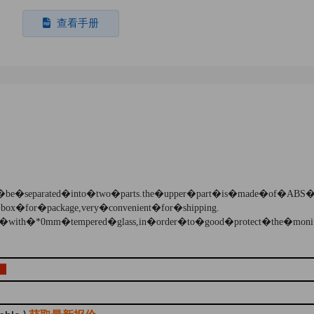
查看手册
e�separated�into�two�parts.the�upper�part�is�made�of�ABS�pla
x�for�package,very�convenient�for�shipping.
�with�*0mm�tempered�glass,in�order�to�good�protect�the�monitor