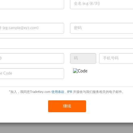
multimedia podium, multimedia lectern, digital podium, digital lectern, e podium
metal podium, classroom lectern podium, multimedia lectern, modern podium
*加入，我同意TradeKey.com
使用条款
,
IPR
并接收与我们服务相关的电子邮件。
继续
smart desk china, smart computer desk in school furniture