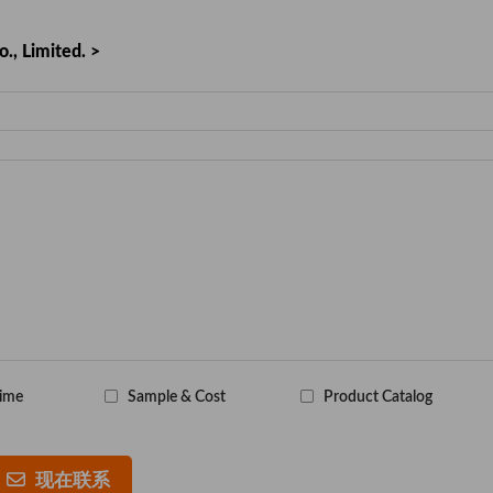
., Limited. >
Time
Sample & Cost
Product Catalog
现在联系