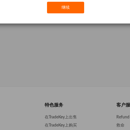
继续
特色服务
客户
在TradeKey上出售
Refund 
在TradeKey上购买
救命