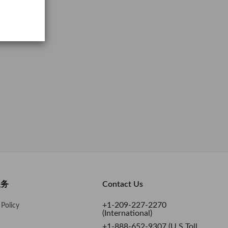
服务
Contact Us
+1-209-227-2270
Policy
(International)
+1-888-652-9307 (U.S Toll