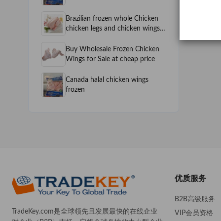
Breast, Frozen Chicken Wings,
Frozen Chicken 3 Joint Wings,
Brazilian frozen whole Chicken
Frozen Chicken Fillets, Frozen
chicken legs and chicken wings/
Chicken Leg Qu
Halal Chicken Paws, chicken feet
for export
Buy Wholesale Frozen Chicken
Wings for Sale at cheap price
Canada halal chicken wings
frozen
优质服务
B2B高级服务
TradeKey.com是全球领先且发展最快的在线企业
VIP会员资格