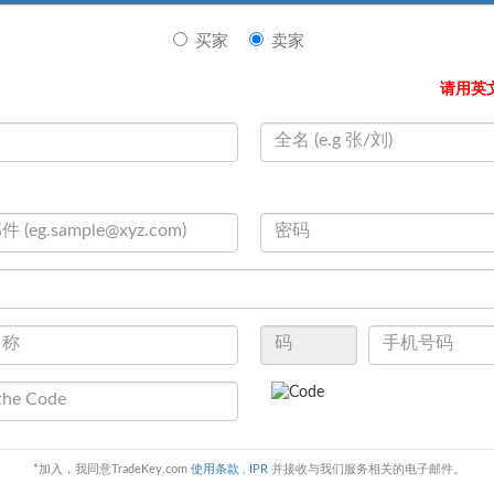
买家
卖家
我想知道:
最小訂單數量
交货时间
樣本和
请用英
现在联系
*加入，我同意TradeKey.com
使用条款
,
IPR
并接收与我们服务相关的电子邮件。