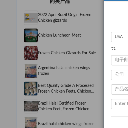
同类产品
2022 April Brazil Origin Frozen
Chicken gizzards
Chicken Luncheon Meat
Frozen Chicken Gizzards For Sale
Argentina halal chicken wings
frozen
Best Quality Grade A Processed
Frozen Chicken Feets, Chicken
Paws, Whole Chicken, Chicken
Wings
Brazil Halal Certified Frozen
Chicken Feet, Frozen Chicken
Feet, Frozen Chicken Paws ,
Frozen Chicken Thighs, Frozen
Brazil halal chicken wings frozen
Chicken gizzards, Frozen Chicken