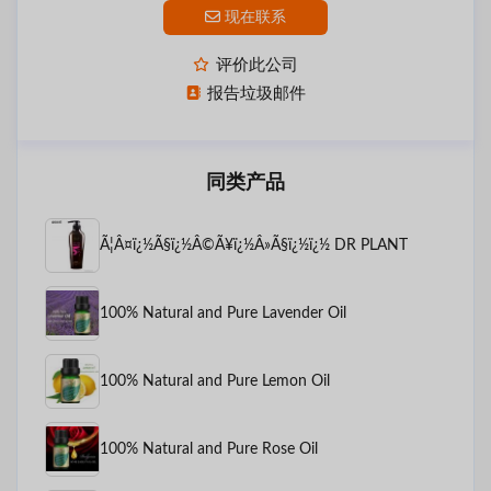
现在联系
评价此公司
报告垃圾邮件
同类产品
Ã¦Â¤ï¿½Ã§ï¿½Â©Ã¥ï¿½Â»Ã§ï¿½ï¿½ DR PLANT
100% Natural and Pure Lavender Oil
100% Natural and Pure Lemon Oil
100% Natural and Pure Rose Oil