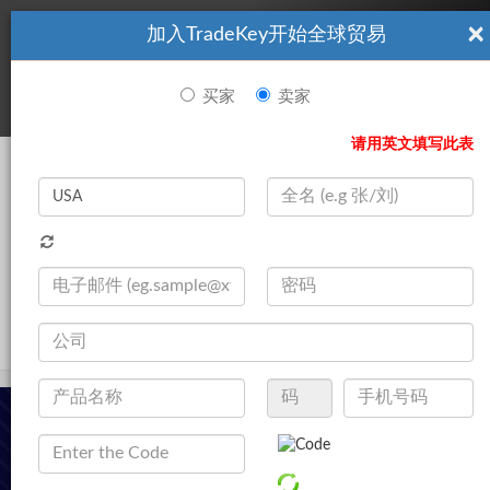
×
加入TradeKey开始全球贸易
看起來你不是TradeKey.com的會員。 立即註冊，與全球超過7
|
立即加入
百萬的進口商和出口商建立聯繫。
买家
卖家
登录
请用英文填写此表
Search
|
产品
登录
立即加入
Live Chat