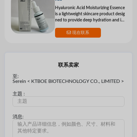
Hyaluronic Acid Moisturizing Essence
is a lightweight skincare product desig
ned to provide deep hydration and im
prove skin texture. Formulated with hy
现在联系
联系卖家
至:
Serein < KTBOE BIOTECHNOLOGY CO., LIMITED >
主題 :
消息: