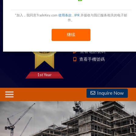
QINGDAO BIZ INTERNATIONAL TRADE CO.,
LTD
*加入，我同意TradeKey.com
使用条款
,
IPR
并接收与我们服务相关的电子邮
件。
no.158,shuangjiao road,Qingdao,Shandong,China
China
继续
1333 Trust Points
查看電話號碼
查看手機號碼
1st Year
Inquire Now