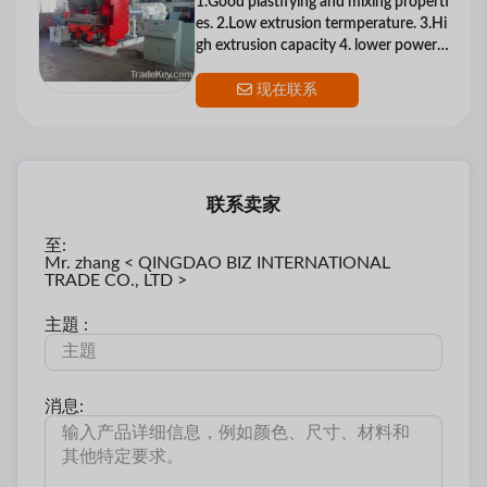
1.Good plastifying and mixing properti
es. 2.Low extrusion termperature. 3.Hi
gh extrusion capacity 4. lower power c
onsumation
现在联系
联系卖家
至:
Mr. zhang < QINGDAO BIZ INTERNATIONAL
TRADE CO., LTD >
主題 :
消息: