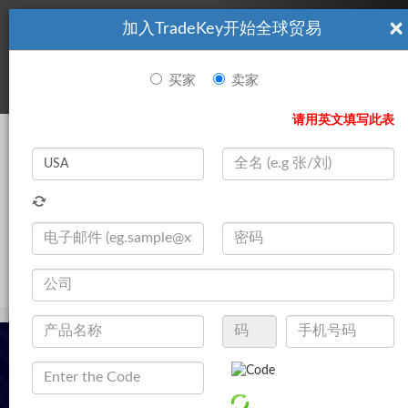
×
加入TradeKey开始全球贸易
看起來你不是TradeKey.com的會員。 立即註冊，與全球超過7
|
立即加入
百萬的進口商和出口商建立聯繫。
买家
卖家
登录
请用英文填写此表
Search
|
产品
登录
立即加入
Live Chat