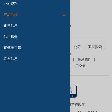
联系我们
公司资料
产品目录
Follow Us:
销售信息
信用积分
主页
销售信息
求购信息
产品
公司
国家搜索
宣傳冊目錄
查询篮
贸易提醒
联系信息
关于我们
高级会员
网站地图
联系我们
在我们网站做广告
商展
广交会
使用条款
隐私政策
知识产权政策