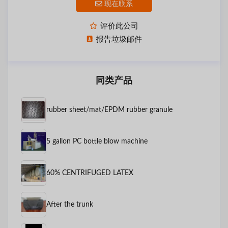
现在联系
评价此公司
报告垃圾邮件
同类产品
rubber sheet/mat/EPDM rubber granule
5 gallon PC bottle blow machine
60% CENTRIFUGED LATEX
After the trunk