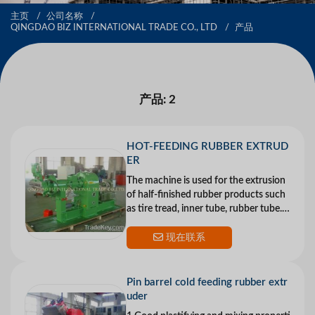
主页
公司名称
QINGDAO BIZ INTERNATIONAL TRADE CO., LTD
产品
产品: 2
HOT-FEEDING RUBBER EXTRUD
ER
The machine is used for the extrusion
of half-finished rubber products such
as tire tread, inner tube, rubber tube. E
tc
现在联系
Pin barrel cold feeding rubber extr
uder