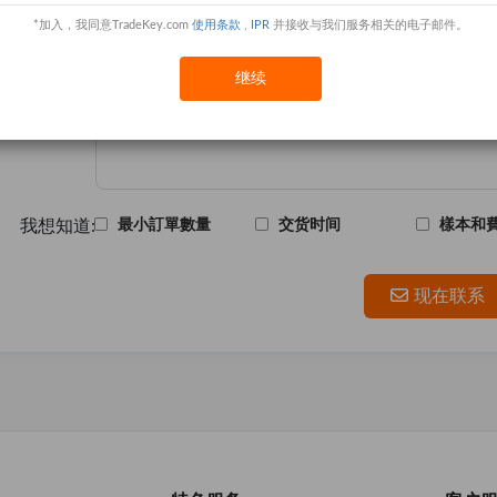
*加入，我同意TradeKey.com
使用条款
,
IPR
并接收与我们服务相关的电子邮件。
主題 :
继续
消息:
我想知道:
最小訂單數量
交货时间
樣本和
现在联系