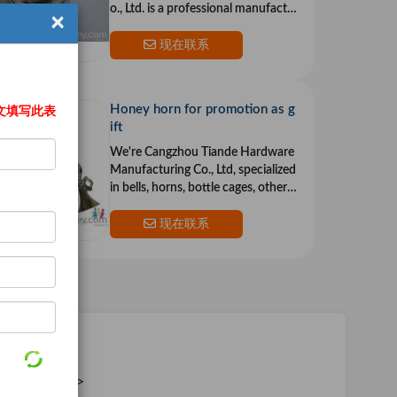
o., Ltd. is a professional manufactu
×
rer and exporter that is concerned
with the design,
现在联系
Honey horn for promotion as g
文填写此表
ift
We're Cangzhou Tiande Hardware
Manufacturing Co., Ltd, specialized
in bells, horns, bottle cages, other p
romotions, souvenir.Our products
are envi
现在联系
g Co., Ltd. >