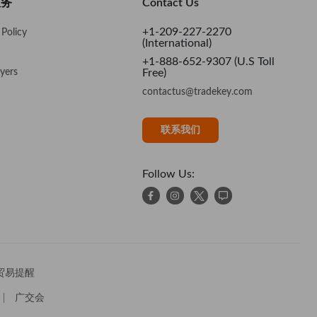
服务
Contact Us
+1-209-227-2270
Policy
(International)
+1-888-652-9307 (U.S Toll
yers
Free)
contactus@tradekey.com
联系我们
Follow Us:
贸易提醒
广交会