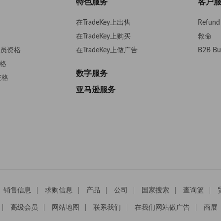
特色服务
客户
在TradeKey上出售
Refund 
在TradeKey上购买
救命
s会员资格
在TradeKey上做广告
B2B Bu
资格
数字服务
资格
亚马逊服务
销售信息
求购信息
产品
公司
国家搜索
查询篮
高级会员
网站地图
联系我们
在我们网站做广告
商展