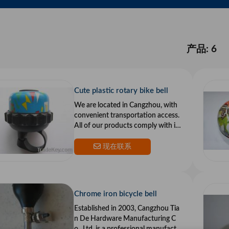
产品: 6
Cute plastic rotary bike bell
We are located in Cangzhou, with
convenient transportation access.
All of our products comply with int
ernational quality standards and ar
e greatly app
现在联系
Chrome iron bicycle bell
Established in 2003, Cangzhou Tia
n De Hardware Manufacturing C