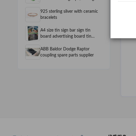
925 sterling silver with ceramic
bracelets
A4 size tin sign bar sign tin
board advertising board tin
plaque
ABB Baldor Dodge Raptor
coupling spare parts supplier