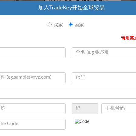
o., Ltd. is a professional manufactu
rer and exporter that is concerned
加入TradeKey开始全球贸易
with the design,
现在联系
买家
卖家
请用英
Cute bike bell with sticker
We are located in Cangzhou, with
convenient transportation access.
All of our products comply with int
ernational quality standards and ar
e greatly app
现在联系
联系卖家
至:
Ms. ella < Cangzhou Tian De Hardware Manufacturin