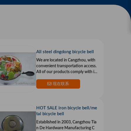
All steel dingdong bicycle bell
We are located in Cangzhou, with
convenient transportation access.
All of our products comply with int
ernational quality standards and ar
e greatly app
现在联系
HOT SALE iron bicycle bell/me
tal bicycle bell
Established in 2003, Cangzhou Tia
n De Hardware Manufacturing C