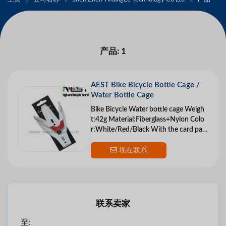
产品: 1
AEST Bike Bicycle Bottle Cage /
Water Bottle Cage
Bike Bicycle Water bottle cage Weigh
t:42g Material:Fiberglass+Nylon Colo
r:White/Red/Black With the card pac
king
现在联系
联系卖家
至: