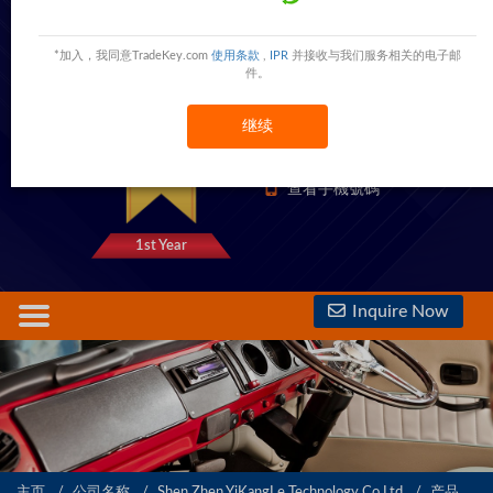
Shen Zhen YiKangLe Technology Co Ltd
NO.88 XiXiang,Shenzhen,Guangdong,China
China
*加入，我同意TradeKey.com
使用条款
,
IPR
并接收与我们服务相关的电子邮
件。
继续
1333 Trust Points
查看電話號碼
查看手機號碼
1st Year
Inquire Now
主页
公司名称
Shen Zhen YiKangLe Technology Co Ltd
产品