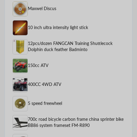
Maxwel Discus
10 inch ultra intensity light stick
12pcs/dozen FANGCAN Training Shuttlecock
Dolphin duck feather Badminto
150cc ATV
400CC 4WD ATV
5 speed freewheel
700c road bicycle carbon frame china sprinter bike
BB86 system frameset FM-R890