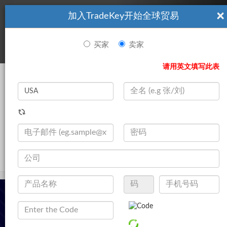
×
加入TradeKey开始全球贸易
看起來你不是TradeKey.com的會員。 立即註冊，與全球超過7
|
立即加入
百萬的進口商和出口商建立聯繫。
买家
卖家
登录
请用英文填写此表
Search
|
产品
登录
立即加入
Live Chat