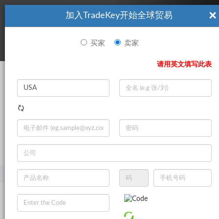
×
加入TradeKey开始全球贸易
看起來你不是TradeKey.com的會員。 立即註冊，與全球超過7
|
立即加入
百萬的進口商和出口商建立聯繫。
买家
卖家
登录
请用英文填写此表
Search
|
登录
立即加入
Live Chat
主页
产品
农业
水果
干果