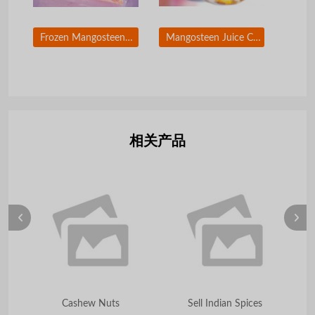
Frozen Mangosteen Pulp /puree from Thailand
Mangosteen Juice Concentrated 60 brix
相关产品
Cashew Nuts
Sell Indian Spices
Fd 