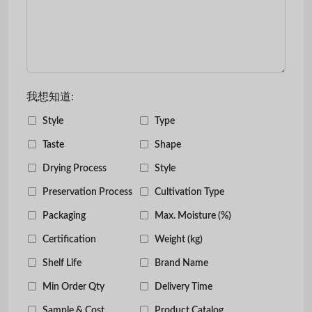
我想知道:
Style
Type
Taste
Shape
Drying Process
Style
Preservation Process
Cultivation Type
Packaging
Max. Moisture (%)
Certification
Weight (kg)
Shelf Life
Brand Name
Min Order Qty
Delivery Time
Sample & Cost
Product Catalog