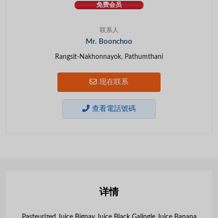
免费会员
联系人
Mr. Boonchoo
Rangsit-Nakhonnayok, Pathumthani
现在联系
查看電話號碼
详情
Pasteurized Juice Bignay Juice Black Galingle Juice Banana