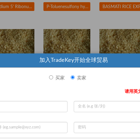
Disodium 5' Ribonucleotide
P-Toluenesulfony hydrazide
加入TradeKey开始全球贸易
买家
卖家
me Seeds
Sesame Seeds
Sesame Seeds
请用英