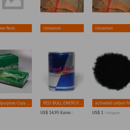
ew Nuts
cinnamon
cinnamon
Multipurpose Copy Paper
RED BULL ENERGY DRINK
US$ 14,95 Euros
US$ 1
/
/ Kilogram