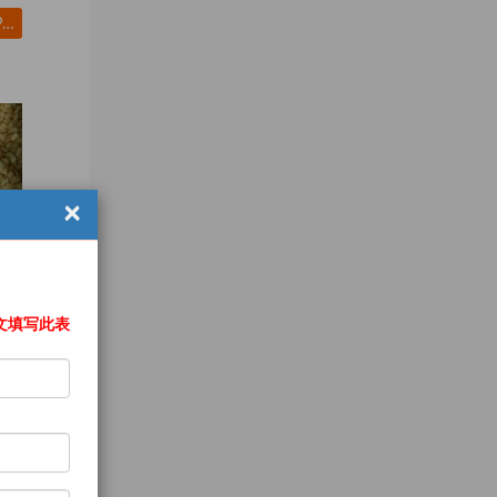
BASMATI RICE EXPORTER| KERNAL RICE WHOLESALER| WHITE RICE MANUFACTURER| LONG GRAIN TRADER| PARBOILED RICE IMPORTERS
×
文填写此表