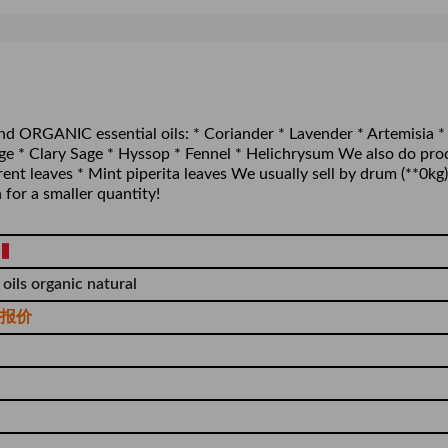
 ORGANIC essential oils: * Coriander * Lavender * Artemisia *
Sage * Clary Sage * Hyssop * Fennel * Helichrysum We also do pr
 leaves * Mint piperita leaves We usually sell by drum (**0kg)
 for a smaller quantity!
 oils organic natural
报价