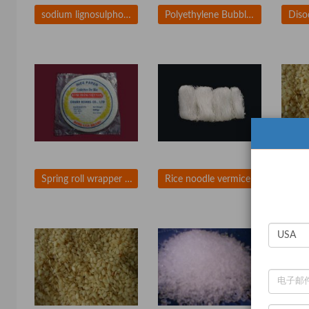
sodium lignosulphonate
Polyethylene Bubble Film Making Machine
Spring roll wrapper rice paper
Rice noodle vermicelli
Sesa