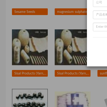
Sesame Seeds
magnesium sulphate
Sisal Products (Yarn, Rope, Cloth, Polishing Buffs, Carpet)
Sisal Products (Yarn, Rope, Cloth, Polishing Buffs, Carpet)