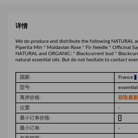
详情
We do produce and distribute the following NATURAL and
Piperita Min * Moldavian Rose * Fir Needle * Officinal 
NATURAL and ORGANIC: * Blackcurrent bud * Blackcurrent
natural essential oils. But do not hesitate to contact even
国家:
France
型号:
essential
离岸价格:
获取最新
位置:
-
最小订单价格:
-
最小订单:
-