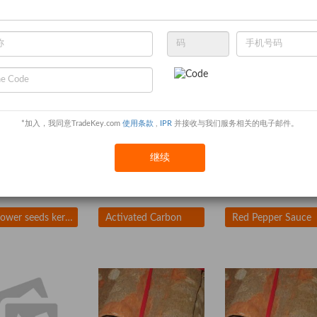
HYDROCHLORIC ACID 34-36%
Sell Calcium Propionate, Sodium Benzoate, Potassium Sorbate
phosp
US$ 830
/ Metric Ton
*加入，我同意TradeKey.com
使用条款
,
IPR
并接收与我们服务相关的电子邮件。
继续
sunflower seeds kernels
Activated Carbon
Red Pepper Sauce