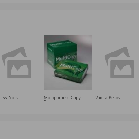
hew Nuts
Multipurpose Copy
Vanilla Beans
Paper