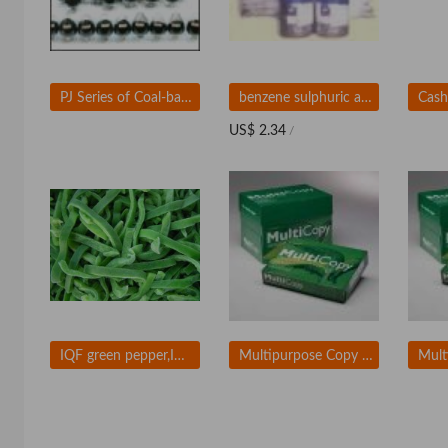
PJ Series of Coal-base Crushed Activated Carbon
benzene sulphuric acid
Cash
US$ 2.34
/
IQF green pepper,IQF red pepper,IQF yellow pepper,
Multipurpose Copy Paper