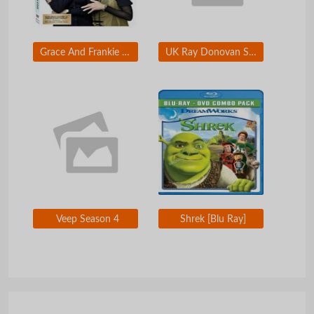
Grace And Frankie Season 1 (dvd-fan new upload tv show)
UK Ray Donovan Season 3
Veep Season 4
Shrek [Blu Ray]