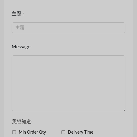
主題 :
Message:
我想知道:
Min Order Qty
Delivery Time