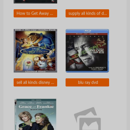
How to Get Away with Murder Season 2
supply all kinds of disney dvds, blu ray dvds and tv shows by wholesale dvd-fan com
sell all kinds disney dvd
blu ray dvd