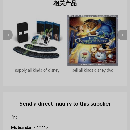
相关产品
supply all kinds of disney
sell all kinds disney dvd
Send a direct inquiry to this supplier
至:
Mr. brandan < ***** >