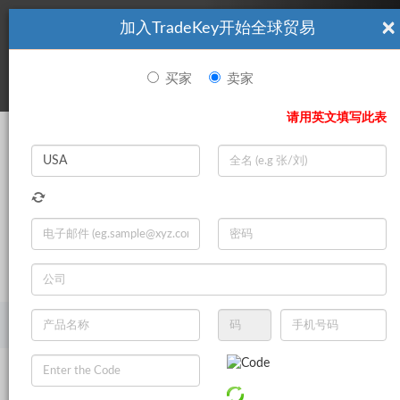
×
加入TradeKey开始全球贸易
看起來你不是TradeKey.com的會員。 立即註冊，與全球超過7
|
立即加入
百萬的進口商和出口商建立聯繫。
买家
卖家
登录
请用英文填写此表
Search
|
登录
立即加入
Live Chat
主页
产品
消费类电子产品
DVD播放机和家庭影院
其他DVD播放机和家庭影院