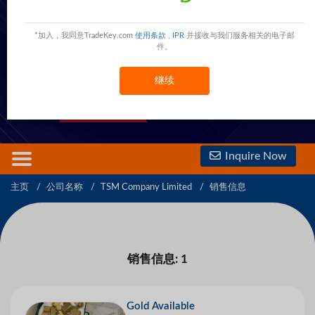
TSM Company Limited
Tanzania
Tanzania
*加入，我同意TradeKey.com
使用条款
,
IPR
并接收与我们服务相关的电子邮
件。
3000 Trust Points
继续
查看電話號碼
查看手機號碼
1st Year
Inquire Now
主页
公司名称
TSM Company Limited
销售信息
销售信息: 1
Gold Available