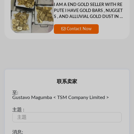
I AM A END GOLD SELLER WITH RE
PUTE I HAVE GOLD BARS , NUGGET
S , AND ALLUVIAL GOLD DUST IN S
TOCK LOCATION TANZA
Contact Now
联系卖家
至:
Gustavo Magumba < TSM Company Limited >
主題 :
消息: