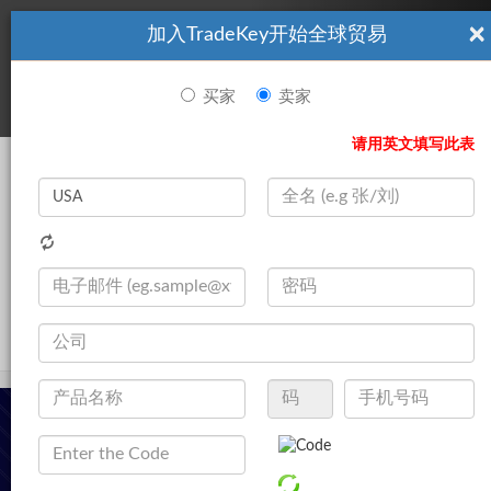
×
加入TradeKey开始全球贸易
看起來你不是TradeKey.com的會員。 立即註冊，與全球超過7
|
立即加入
百萬的進口商和出口商建立聯繫。
买家
卖家
登录
请用英文填写此表
Search
|
产品
登录
立即加入
Live Chat