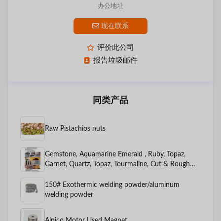
办公地址
现在联系
评价此公司
报告垃圾邮件
同类产品
Raw Pistachios nuts
Gemstone, Aquamarine Emerald , Ruby, Topaz,
Garnet, Quartz, Topaz, Tourmaline, Cut & Rough
Stones, Almonds, Walnuts, Mix Dry Fruit, Peanuts,
Apricot, Shilajit, Special Fruit
150# Exothermic welding powder/aluminum
welding powder
Alnico Motor Used Magnet