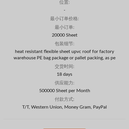
位置:
-
最小订单价格:
最小订单:
20000 Sheet
包装细节:
heat resistant flexible sheet upvc roof for factory
warehouse PE bag package or pallet packing, as pe
交货时间:
18 days
供应能力:
500000 Sheet per Month
付款方式:
T/T, Western Union, Money Gram, PayPal