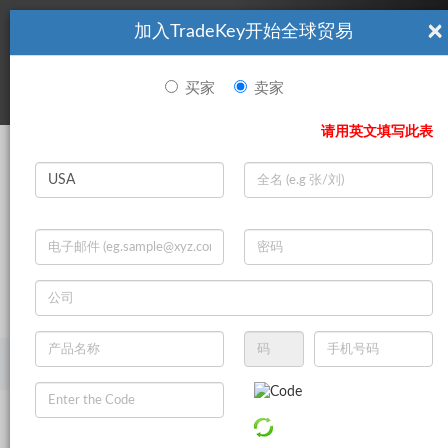
×
加入TradeKey开始全球贸易
看起來你不是TradeKey.com的會員。 立即註冊，與全球超過7
|
立即加入
百萬的進口商和出口商建立聯繫。
买家
卖家
登录
请用英文填写此表
Search
|
登录
立即加入
Live Chat
主页
销售信息
建筑与房地产
特种建筑材料
防水材料
屋顶毡
Aluminum Roofing Sheets