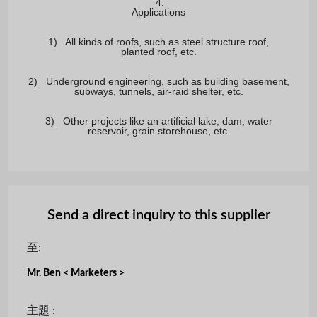
4. 

Applications
1)   All kinds of roofs, such as steel structure roof,

planted roof, etc.
2)   Underground engineering, such as building basement,

subways, tunnels, air-raid shelter, etc.
3)   Other projects like an artificial lake, dam, water

reservoir, grain storehouse, etc.
Send a direct inquiry to this supplier
至:
Mr. Ben < Marketers >
主題 :