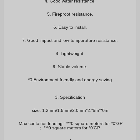
4. Good water resistance.
5. Fireproof resistance.
6. Easy to install.
7. Good impact and low-temperature resistance.
8. Lightweight.
9. Stable volume.
*0.Environment friendly and energy saving
3. Specification
size: 1.2mm/1.5mm/2.0mm*2.*5m**0m
 Max container loading : ***0 square meters for *0'GP

;  ***0 square meters for *0'GP