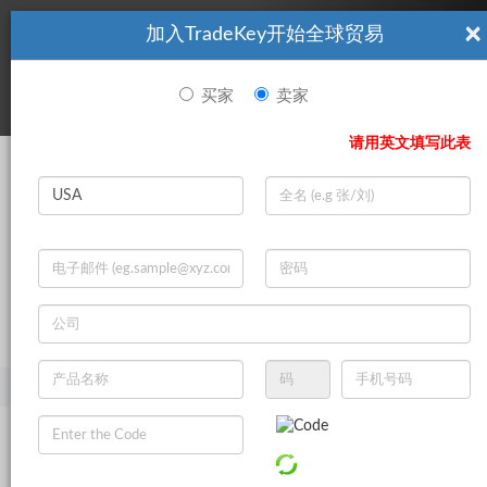
×
加入TradeKey开始全球贸易
看起來你不是TradeKey.com的會員。 立即註冊，與全球超過7
|
立即加入
百萬的進口商和出口商建立聯繫。
买家
卖家
登录
请用英文填写此表
Search
|
登录
立即加入
Live Chat
主页
产品
汽车
自行车
自行车配件
自行车锁