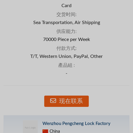
Card
交货时间:
Sea Transportation, Air Shipping
供应能力:
70000 Piece per Week
付款方式:
T/T, Western Union, PayPal, Other
產品組 :
-
现在联系
Wenzhou Pengcheng Lock Factory
China