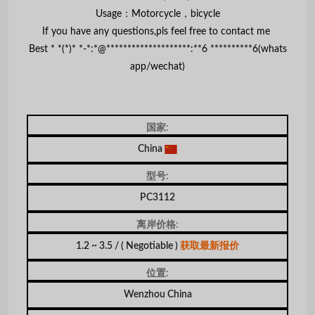
Usage：Motorcycle，bicycle
If you have any questions,pls feel free to contact me
Best * *(*)* *-*:*@********************:**6 **********6(whats
app/wechat)
国家:
China
型号:
PC3112
离岸价格:
1.2 ~ 3.5 /
( Negotiable )
获取最新报价
位置:
Wenzhou China