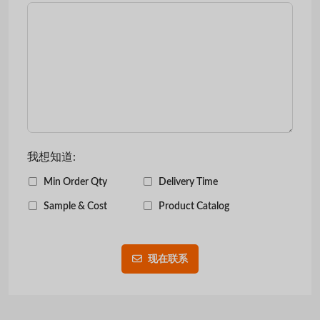
我想知道:
Min Order Qty
Delivery Time
Sample & Cost
Product Catalog
现在联系