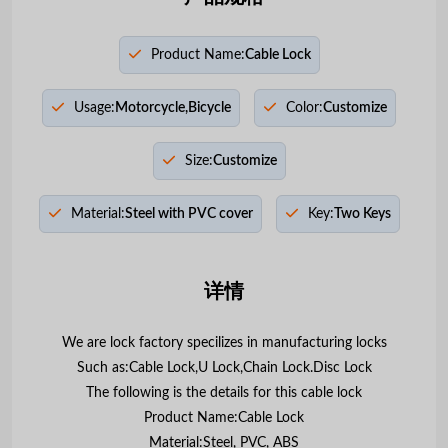
Product Name:
Cable Lock
Usage:
Motorcycle,Bicycle
Color:
Customize
Size:
Customize
Material:
Steel with PVC cover
Key:
Two Keys
详情
We are lock factory specilizes in manufacturing locks
Such as:Cable Lock,U Lock,Chain Lock.Disc Lock
The following is the details for this cable lock
Product Name:Cable Lock
Material:Steel, PVC, ABS