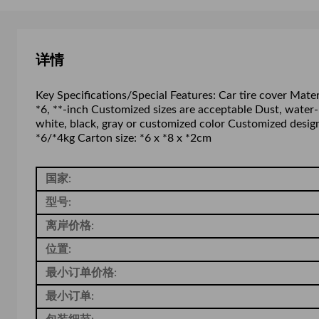
详情
Key Specifications/Special Features: Car tire cover Mater
*6, **-inch Customized sizes are acceptable Dust, water-
white, black, gray or customized color Customized desig
*6/*4kg Carton size: *6 x *8 x *2cm
国家:
型号:
离岸价格:
位置:
最小订单价格:
最小订单: