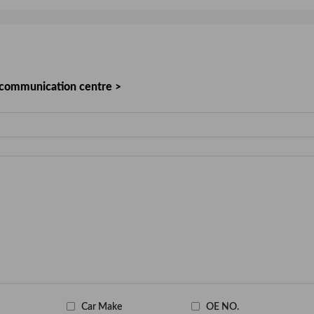
e communication centre >
Car Make
OE NO.