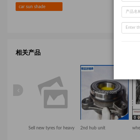
car sun shade
相关产品
Sell new tyres for heavy
2nd hub unit
whe