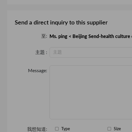
Send a direct inquiry to this supplier
至:
Ms. ping < Beijing Send-health cultur
主題 :
Message:
我想知道:
Type
Size