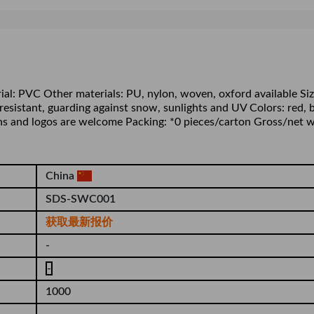
ial: PVC Other materials: PU, nylon, woven, oxford available Siz
resistant, guarding against snow, sunlights and UV Colors: red, b
ns and logos are welcome Packing: *0 pieces/carton Gross/net w
China
SDS-SWC001
获取最新报价
-
-
1000