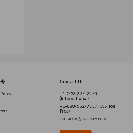
服务
Contact Us
+1-209-227-2270
Policy
(International)
+1-888-652-9307 (U.S Toll
yers
Free)
contactus@tradekey.com