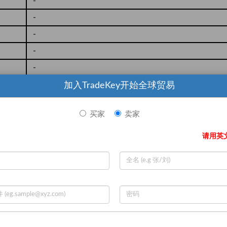
-
-
-
-
-
加入TradeKey开始全球贸易
买家
卖家
ication centre
请用英