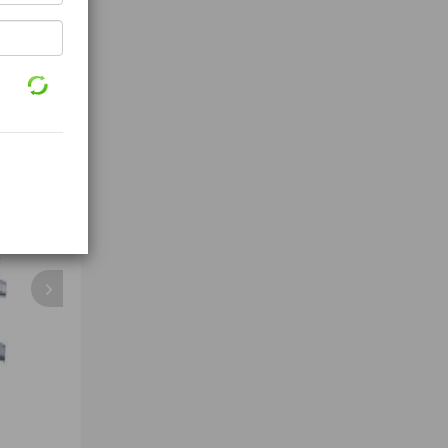
wheel locker
Air Quality Monitoring
wheel hub bea