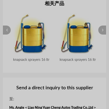
相关产品
ton Evoque
knapsack sprayers 16 ltr
knapsack sprayers 16 ltr
Send a direct inquiry to this supplier
至:
Ms. Angie < Liao Ning Yuan Cheng Autos Trading Co.,Ltd >