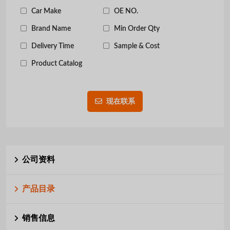
Car Make
OE NO.
Brand Name
Min Order Qty
Delivery Time
Sample & Cost
Product Catalog
现在联系
公司资料
产品目录
销售信息