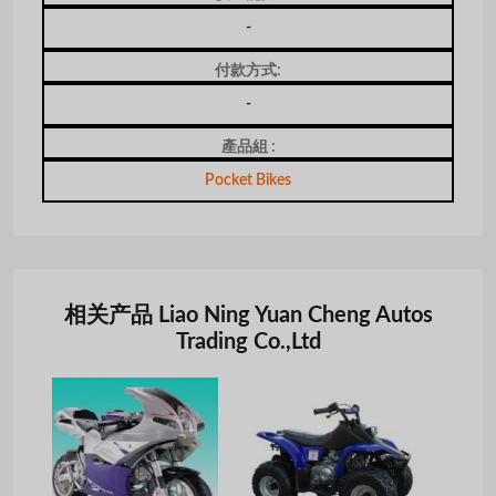
-
付款方式:
-
產品組 :
Pocket Bikes
相关产品 Liao Ning Yuan Cheng Autos
Trading Co.,Ltd