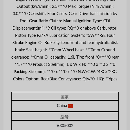
Output (kw/r/min): 2.5/***0 Max Torque (N.m /r/min):
3.0/***0 Gearshift: Four Gears, Gear Drive Transmission by
Foot Gear Ratio Clutch: Manual Ignition Type: CDI
Displacement(ml): *9 Oil type: RQ**0 or above Carburetor:
Piston Type PZ*7A Lubrication System: *5W/**-SE Four
Stroke Engine Oil Brake system:front and rear hydrulic disk
brake Seat height: **0mm Wheel base: ***0mm Ground
clearance: **0mm Oil capacity: 1.6L Tire: front *0/****0 rear
**5/****0 Product Size(mm): L x W x H: ***0 x **0 x **0
Packing Size(mm): ***0 x ***0 x **0 N.W/G.W:*4KG/*2KG
Colors Option: Red/Blue Conveyance: Qty/*0' HQ: **6pcs
国家:
China
型号:
V305002