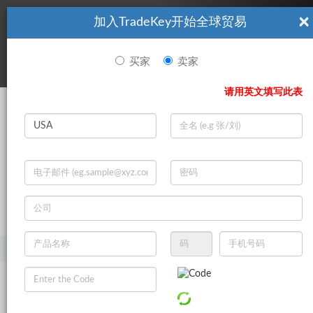
×
加入TradeKey开始全球贸易
看起來你不是TradeKey.com的會員。 立即註冊，與全球超過7
|
立即加入
百萬的進口商和出口商建立聯繫。
买家
卖家
登录
请用英文填写此表
Search
|
登录
立即加入
Live Chat
主页
产品
汽车
汽车发动机系统
曲柄机制
活塞