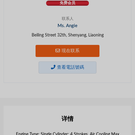
免费会员
联系人
Ms. Angie
Beiling Street 32th, Shenyang, Liaoning
现在联系
查看電話號碼
详情
Engine Type: Single Cylinder; 4 Strokes, Air Cooling Max