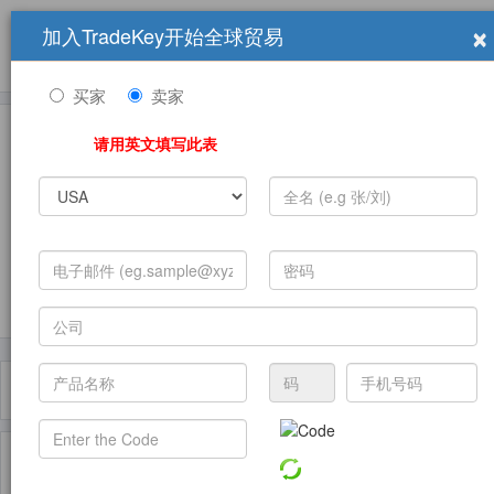
×
加入TradeKey开始全球贸易
产品
求购信息
销售信息
学习中心
贸易展览会
登录
免费加入
帮
助
买家
卖家
请用英文填写此表
发布采购需求
过滤器
Toggle
navigat
主页
产品
Nematicides ( 产品)