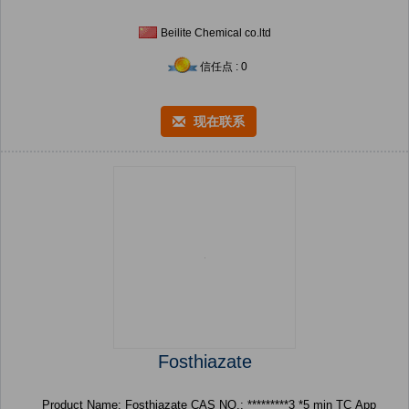
Beilite Chemical co.ltd
信任点 : 0
现在联系
Fosthiazate
Product Name: Fosthiazate CAS NO.: *********3 *5 min TC App