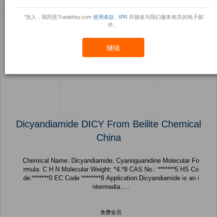
Sort By:
信任点
Filter By:
小册
(2 产品) 页 1 的 1
*加入，我同意TradeKey.com
使用条款
,
IPR
并接收与我们服务相关的电子邮
件。
继续
Dicyandiamide DICY From Beilite Chemical
China
Chemical Name: Dicyandiamide, Cyanoguanidine Molecular Fo
rmula: C H N Molecular Weight: *4.*8 CAS No.: *******5 HS Co
de:*******0 EC Code ********8 Application:Dicyandiamide is an i
ntermedia.....
免费会员