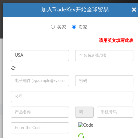
×
加入TradeKey开始全球贸易
看起來你不是TradeKey.com的會員。 立即註冊，與全球超過7
|
立即加入
百萬的進口商和出口商建立聯繫。
买家
卖家
登录
请用英文填写此表
Search
|
登录
立即加入
Live Chat
主页
产品
珠宝和手表
项链
吊坠项链