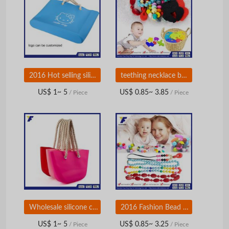
2016 Hot selling silicone shoulder bag, silicone beach bag, silicone rubber bag
teething necklace bpa free in Baby Teethers
US$ 1~ 5
US$ 0.85~ 3.85
/ Piece
/ Piece
Wholesale silicone customized tote bag/shopping bag in 2016
2016 Fashion Bead Necklace Jewelry For Women Dresses
US$ 1~ 5
US$ 0.85~ 3.25
/ Piece
/ Piece