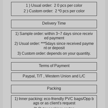
1
) Usual order:
2
0 pcs per color
2
) Custom order:
2
*0 pcs per color
Delivery Time
1) Sample order: within 3~7 days since receiv
ed payment
2) Usual order: ***5days since received payme
nt or deposit
3) Custom order: depends on your quantity.
Terms of Payment
Paypal, T/T , Western Union and L/C
Packing
1) Inner packing: eco-friendly PVC bags/Opp b
ags or as client's request