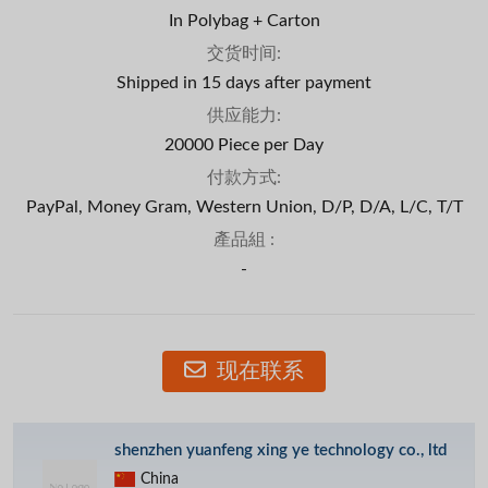
In Polybag + Carton
交货时间:
Shipped in 15 days after payment
供应能力:
20000 Piece per Day
付款方式:
PayPal, Money Gram, Western Union, D/P, D/A, L/C, T/T
產品組 :
-
现在联系
shenzhen yuanfeng xing ye technology co., ltd
China