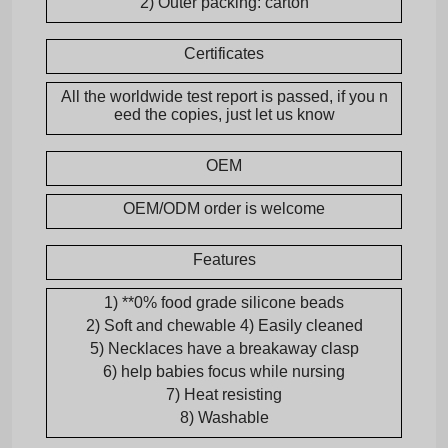
2) Outer packing: carton
Certificates
All the worldwide test report is passed, if you n
eed the copies, just let us know
OEM
OEM/ODM order is welcome
Features
1) **0% food grade silicone beads
2) Soft and chewable
4) Easily cleaned
5) Necklaces have a breakaway clasp
6) help babies focus while nursing
7) Heat resisting
8) Washable