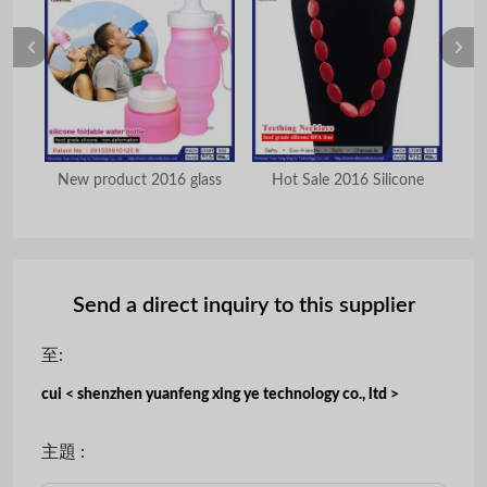
om
New product 2016 glass
Hot Sale 2016 Silicone
te
Send a direct inquiry to this supplier
至:
cui < shenzhen yuanfeng xing ye technology co., ltd >
主題 :