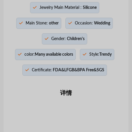
Jewelry Main Material :
Silicone
Main Stone:
other
Occasion:
Wedding
Gender:
Children's
color:
Many available colors
Style:
Trendy
Certificate:
FDA&LFGB&BPA Free&SGS
详情