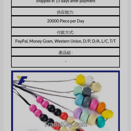
Shipped in 15 days after payment
供应能力:
20000 Piece per Day
付款方式:
PayPal, Money Gram, Western Union, D/P, D/A, L/C, T/T
產品組 :
-