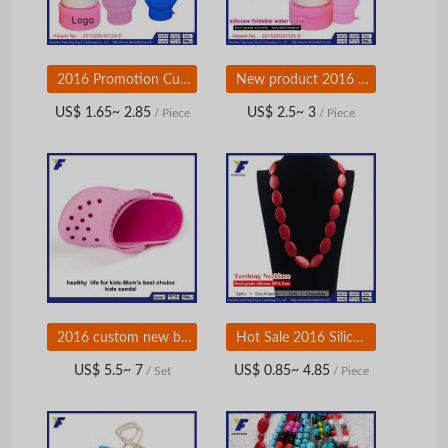
2016 Promotion Custom Logo Welcomed Wholesale Silicone Foldable Travel Bottle OEM
New product 2016 glass water bottle for sports with custom brand
US$ 1.65~ 2.85
US$ 2.5~ 3
/ Piece
/ Piece
2016 custom new beach shoes kids shoes manufacturers china
Hot Sale 2016 Silicone Jewelry Fashion Necklaces for Women
US$ 5.5~ 7
US$ 0.85~ 4.85
/ Set
/ Piece