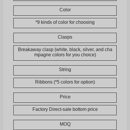
Color
*9 kinds of color for choosing
Clasps
Breakaway clasp (white, black, silver, and cha
mpagne colors for you choice)
String
Ribbons (*5 colors for option)
Price
Factory Direct-sale bottom price
MOQ