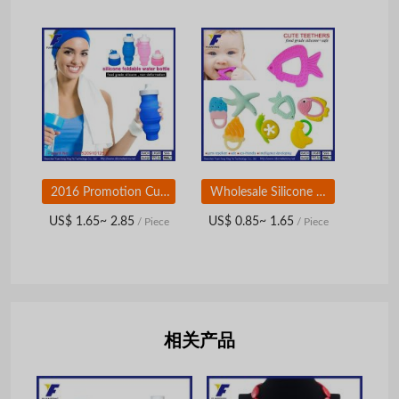
2016 Promotion Custom Logo Welcomed Wholesale Silicone Foldable Travel Bottle OEM
Wholesale Silicone Baby Teether BPA Free With Animal Shape
US$ 1.65~ 2.85
US$ 0.85~ 1.65
/ Piece
/ Piece
相关产品