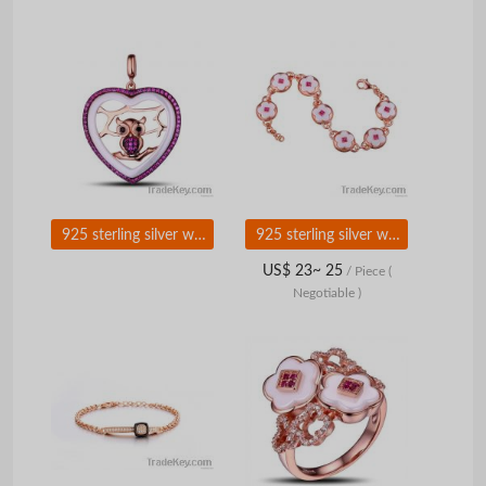
925 sterling silver with ceramic pendants
925 sterling silver with ceramic bracelet
US$ 23~ 25
/ Piece
(
Negotiable )