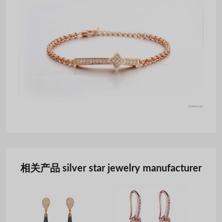
相关产品 silver star jewelry manufacturer