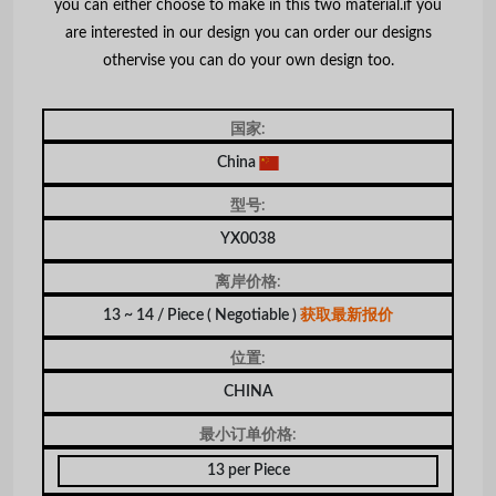
you can either choose to make in this two material.if you
are interested in our design you can order our designs
othervise you can do your own design too.
国家:
China
型号:
YX0038
离岸价格:
13 ~ 14 / Piece
( Negotiable )
获取最新报价
位置:
CHINA
最小订单价格:
13 per Piece