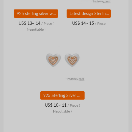
925 sterling silver with ceramic bracelet
Latest design Sterling Silver with Ceramic Rings
US$ 13~ 14
US$ 14~ 15
/ Piece
(
/ Piece
Negotiable )
925 Sterling Silver with Ceramic Earrings
US$ 10~ 11
/ Piece
(
Negotiable )