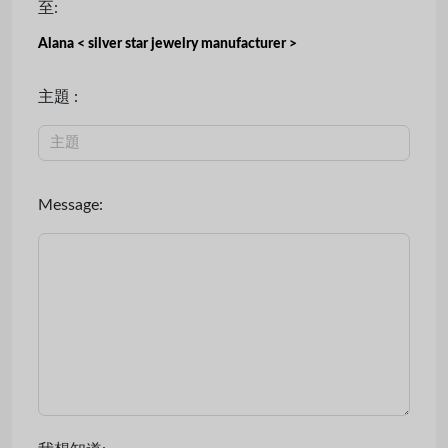
至:
Alana < silver star jewelry manufacturer >
主題 :
Message: