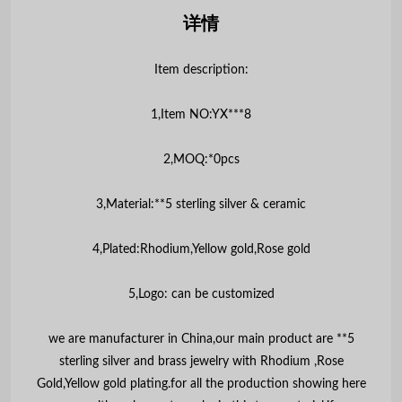
详情
Item description:
1,Item NO:YX***8
2,MOQ:*0pcs
3,Material:**5 sterling silver & ceramic
4,Plated:Rhodium,Yellow gold,Rose gold
5,Logo: can be customized
we are manufacturer in China,our main product are **5
sterling silver and brass jewelry with Rhodium ,Rose
Gold,Yellow gold plating.for all the production showing here