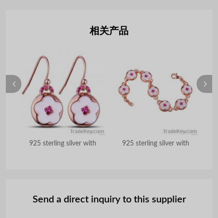
相关产品
th
925 sterling silver with
925 sterling silver with
9
Send a direct inquiry to this supplier