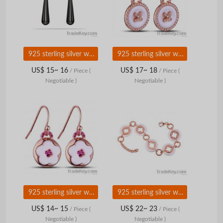
925 sterling silver with ceramic jewelry set
925 sterling silver with ceramic earrings
US$ 15~ 16
US$ 17~ 18
/ Piece
(
/ Piece
(
Negotiable )
Negotiable )
925 sterling silver with ceramic earring
925 sterling silver with ceramic bracelets
US$ 14~ 15
US$ 22~ 23
/ Piece
(
/ Piece
(
Negotiable )
Negotiable )