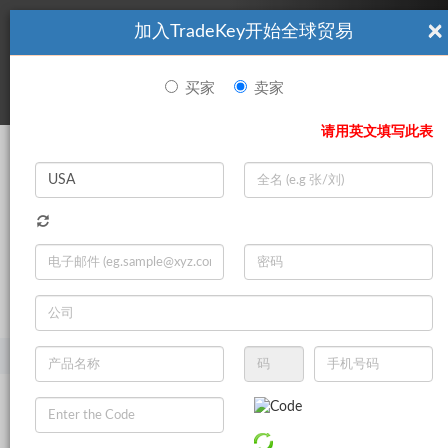
×
加入TradeKey开始全球贸易
看起來你不是TradeKey.com的會員。 立即註冊，與全球超過7
|
立即加入
百萬的進口商和出口商建立聯繫。
买家
卖家
登录
请用英文填写此表
Search
|
登录
立即加入
Live Chat
主页
产品
礼品和工艺品
促销礼品