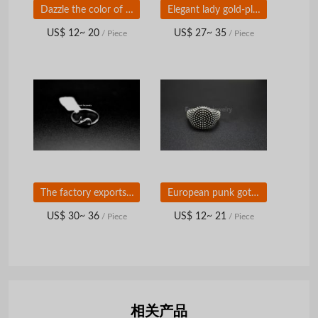
Dazzle the color of the ring of ornate gem zircon
Elegant lady gold-plated hot-selling two-color tennis zircon bracelet
US$ 12~ 20
US$ 27~ 35
/ Piece
/ Piece
The factory exports the individuality contracted different shape whole circle plating platinum ring
European punk gothic rock style titanium steel men's ring
US$ 30~ 36
US$ 12~ 21
/ Piece
/ Piece
相关产品