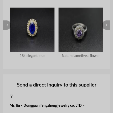
rock
18k elegant blue
Natural amethyst flower
D
Send a direct inquiry to this supplier
至:
Ms. liu < Dongguan fengzhong jewelry co. LTD >