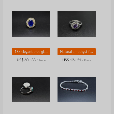
18k elegant blue glass-stone ring
Natural amethyst flower platinum fashion ring for ladies
US$ 60~ 88
US$ 12~ 21
/ Piece
/ Piece