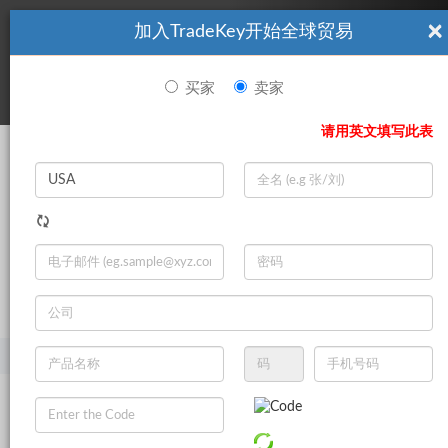
×
加入TradeKey开始全球贸易
看起來你不是TradeKey.com的會員。 立即註冊，與全球超過7
|
立即加入
百萬的進口商和出口商建立聯繫。
买家
卖家
登录
请用英文填写此表
Search
|
登录
立即加入
Live Chat
主页
产品
珠宝和手表
戒指
女装戒指