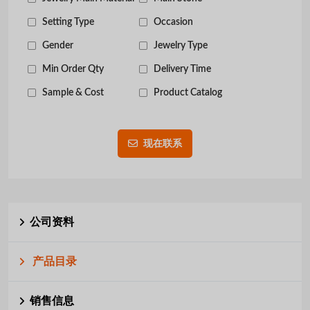
Setting Type
Occasion
Gender
Jewelry Type
Min Order Qty
Delivery Time
Sample & Cost
Product Catalog
现在联系
公司资料
产品目录
销售信息