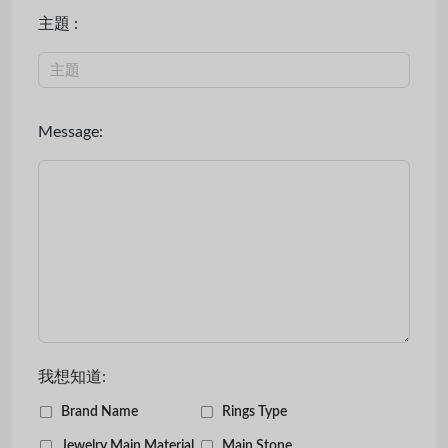
主題 :
Message:
我想知道:
Brand Name
Rings Type
Jewelry Main Material
Main Stone