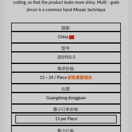
cutting, so that the product looks more shiny. Multi - grain
zircon is a common hand Mosaic technique
国家:
China
型号:
201910-3
离岸价格:
15 ~ 24 / Piece
获取最新报价
位置:
Guangdong dongguan
最小订单价格:
15 per Piece
最小订单: