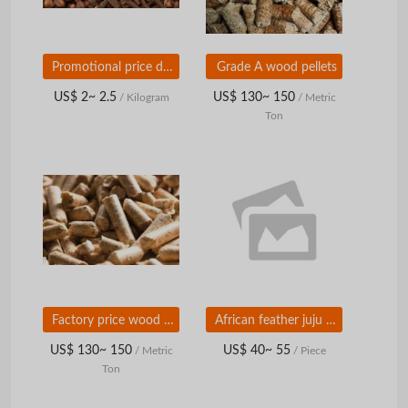
Promotional price dried cloves
Grade A wood pellets
US$ 2~ 2.5
US$ 130~ 150
/ Kilogram
/ Metric
Ton
Factory price wood pellets
African feather juju hats
US$ 130~ 150
US$ 40~ 55
/ Metric
/ Piece
Ton