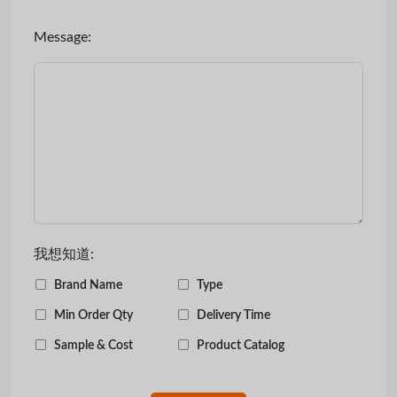
Message:
我想知道:
Brand Name
Type
Min Order Qty
Delivery Time
Sample & Cost
Product Catalog