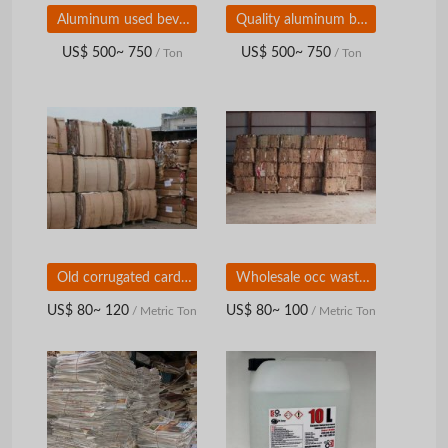
Aluminum used beverages can available
Quality aluminum beverage cans
US$ 500~ 750
US$ 500~ 750
/ Ton
/ Ton
Old corrugated cardboard waste paper
Wholesale occ waste paper
US$ 80~ 120
US$ 80~ 100
/ Metric Ton
/ Metric Ton