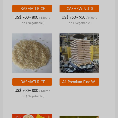
BASMATI RICE
CASHEW NUTS
US$ 700~ 800
US$ 750~ 950
/ Metric
/ Metric
Ton
( Negotiable )
Ton
( Negotiable )
BASMATI RICE
A1 Premium Pine Wood Pellets
US$ 700~ 800
/ Metric
Ton
( Negotiable )