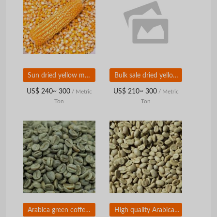
Sun dried yellow maize available
Bulk sale dried yellow corn
US$ 240~ 300
US$ 210~ 300
/ Metric
/ Metric
Ton
Ton
Arabica green coffee at cheap price
High quality Arabica green coffee