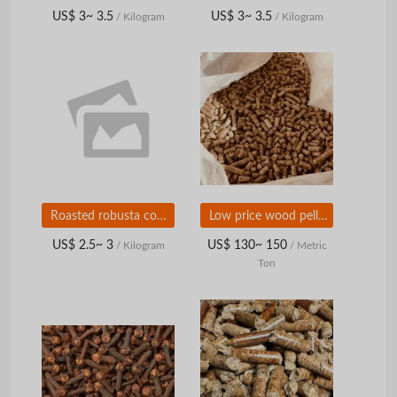
US$ 3~ 3.5
US$ 3~ 3.5
/ Kilogram
/ Kilogram
Roasted robusta coffee beans
Low price wood pellets
US$ 2.5~ 3
US$ 130~ 150
/ Kilogram
/ Metric
Ton