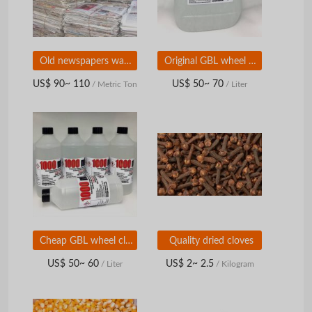
Old newspapers waste
Original GBL wheel cleaner
US$ 90~ 110
US$ 50~ 70
/ Metric Ton
/ Liter
Cheap GBL wheel cleaner
Quality dried cloves
US$ 50~ 60
US$ 2~ 2.5
/ Liter
/ Kilogram