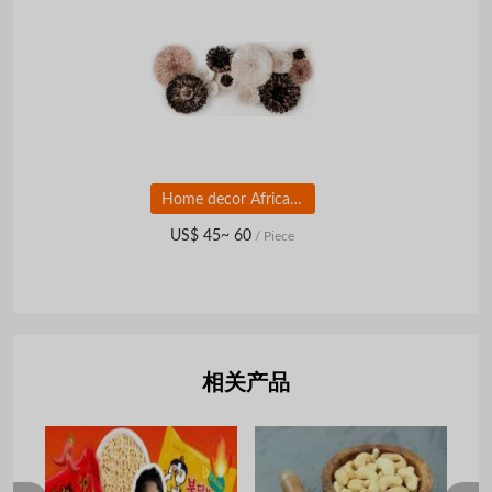
Home decor African feather juju hats
US$ 45~ 60
/ Piece
相关产品