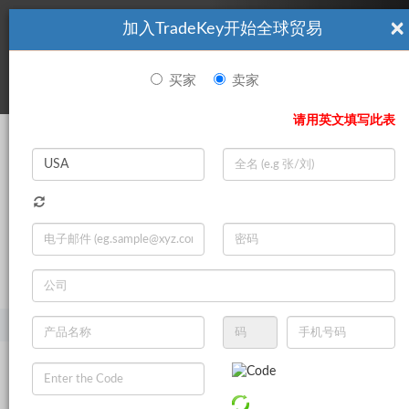
×
加入TradeKey开始全球贸易
看起來你不是TradeKey.com的會員。 立即註冊，與全球超過7
|
立即加入
百萬的進口商和出口商建立聯繫。
买家
卖家
登录
请用英文填写此表
Search
|
登录
立即加入
Live Chat
主页
产品
环境
回收
浪费纸