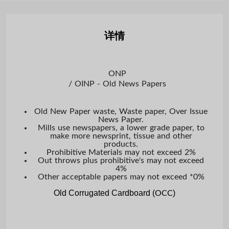
详情
ONP

  / OINP - Old News Papers
Old New Paper waste, Waste paper, Over Issue
News Paper.
Mills use newspapers, a lower grade paper, to
make more newsprint, tissue and other
products.
Prohibitive Materials may not exceed 2%
Out throws plus prohibitive's may not exceed
4%
Other acceptable papers may not exceed *0%
Old Corrugated Cardboard (
)
OCC