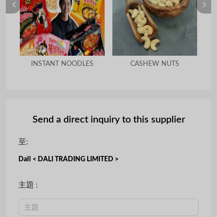
ard
INSTANT NOODLES
CASHEW NUTS
A
Send a direct inquiry to this supplier
至:
Dali < DALI TRADING LIMITED >
主題 :