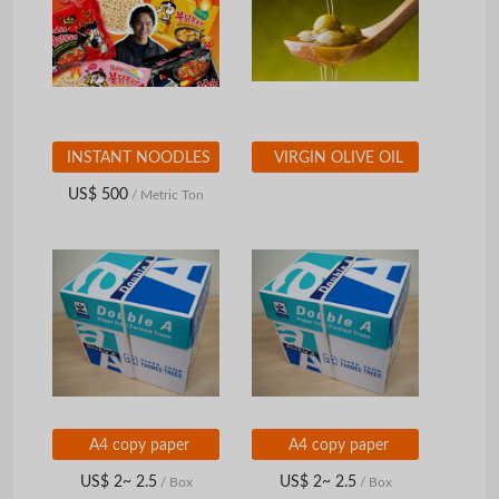
INSTANT NOODLES
VIRGIN OLIVE OIL
US$ 500
/ Metric Ton
A4 copy paper
A4 copy paper
US$ 2~ 2.5
US$ 2~ 2.5
/ Box
/ Box