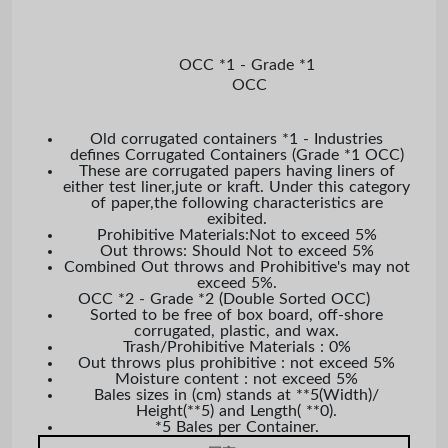
OCC
 *1 - Grade *1 
OCC
Old corrugated containers *1 - Industries
defines Corrugated Containers (Grade *1
OCC
)
These are corrugated papers having liners of
either test liner,jute or kraft. Under this category
of paper,the following characteristics are
exibited.
Prohibitive Materials:Not to exceed 5%
Out throws: Should Not to exceed 5%
Combined Out throws and Prohibitive's may not
exceed 5%.
OCC
*2 - Grade *2 (Double Sorted
OCC
)
Sorted to be free of box board, off-shore
corrugated, plastic, and wax.
Trash/Prohibitive Materials : 0%
Out throws plus prohibitive : not exceed 5%
Moisture content : not exceed 5%
Bales sizes in (cm) stands at **5(Width)/
Height(**5) and Length( **0).
*5 Bales per Container.