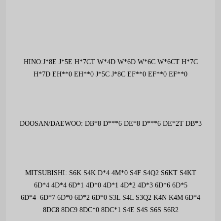
HINO:J*8E J*5E H*7CT W*4D W*6D W*6C W*6CT H*7C
H*7D EH**0 EH**0 J*5C J*8C EF**0 EF**0 EF**0
DOOSAN/DAEWOO: DB*8 D***6 DE*8 D***6 DE*2T DB*3
MITSUBISHI: S6K S4K D*4 4M*0 S4F S4Q2 S6KT S4KT
6D*4 4D*4 6D*1 4D*0 4D*1 4D*2 4D*3 6D*6 6D*5
6D*4 6D*7 6D*0 6D*2 6D*0 S3L S4L S3Q2 K4N K4M 6D*4
8DC8 8DC9 8DC*0 8DC*1 S4E S4S S6S S6R2