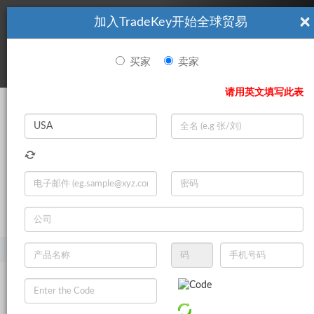
×
加入TradeKey开始全球贸易
看起來你不是TradeKey.com的會員。 立即註冊，與全球超過7
|
立即加入
百萬的進口商和出口商建立聯繫。
买家
卖家
登录
请用英文填写此表
Search
|
登录
立即加入
Live Chat
主页
产品
汽车
汽车发动机系统
曲柄机制
汽车曲轴