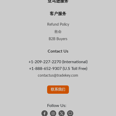
亚马逊服务
客户服务
Refund Policy
救命
B2B Buyers
Contact Us
+1-209-227-2270 (International)
+1-888-652-9307 (U.S Toll Free)
contactus@tradekey.com
联系我们
Follow Us: