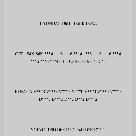
HYUNDAI: D6BT D6BR D6AC
CAT : S4K S6K ***4 ***6 ***6 ***4 ***6 ***6 ***6 ***4
***6 ***6 ***4 C4.2 C6.4 C7 C9 C*2 C*5
KUBOTA:V***3 V***3 V***5 V***0 V***0 V***0 V***5
D***5 D***3 D**2 D**2 D***2
VOLVO: D6D D6E D7D D4D D7E D*2D