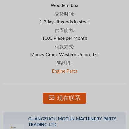
Woodern box
交货时间:
1-3days if goods in stock
供应能力:
1000 Piece per Month
付款方式:
Money Gram, Western Union, T/T
產品組 :
Engine Parts
现在联系
GUANGZHOU MOCUN MACHINERY PARTS
TRADING LTD