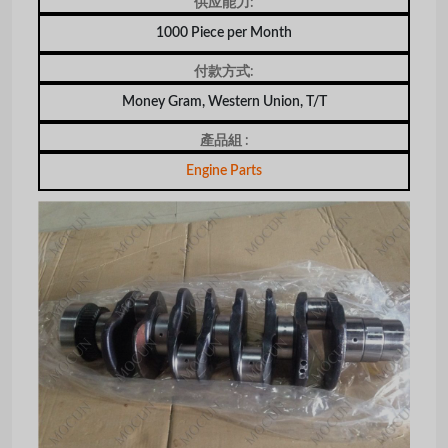
供应能力:
1000 Piece per Month
付款方式:
Money Gram, Western Union, T/T
產品組 :
Engine Parts