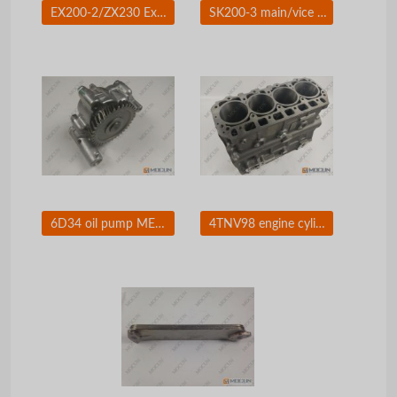
EX200-2/ZX230 Excavator 141-27-00025 floating seal groups 141-27-00010
SK200-3 main/vice relief valve for excavator hydraulic parts
6D34 oil pump ME014230 for excavator parts
4TNV98 engine cylinder blcok for yanmar excavator