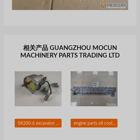
相关产品 GUANGZHOU MOCUN
MACHINERY PARTS TRADING LTD
SK200-6 excavator electirc parts motor accelerator
engine parts oil cooler over for 6BG1 6BD1