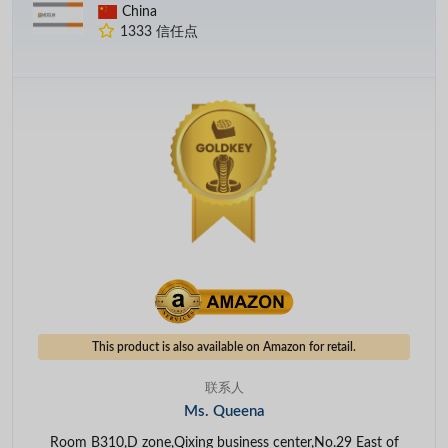
China
1333 信任点
This product is also available on Amazon for retail.
联系人
Ms. Queena
Room B310,D zone,Qixing business center,No.29 East of