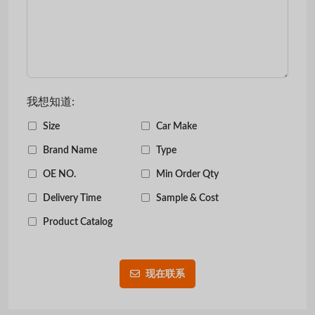
我想知道:
Size
Car Make
Brand Name
Type
OE NO.
Min Order Qty
Delivery Time
Sample & Cost
Product Catalog
现在联系