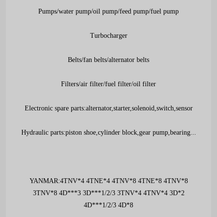
Pumps/water pump/oil pump/feed pump/fuel pump
Turbocharger
Belts/fan belts/alternator belts
Filters/air filter/fuel filter/oil filter
Electronic spare parts:alternator,starter,solenoid,switch,sensor
Hydraulic parts:piston shoe,cylinder block,gear pump,bearing...
YANMAR:4TNV*4 4TNE*4 4TNV*8 4TNE*8 4TNV*8
3TNV*8 4D***3 3D***1/2/3 3TNV*4 4TNV*4 3D*2
4D***1/2/3 4D*8