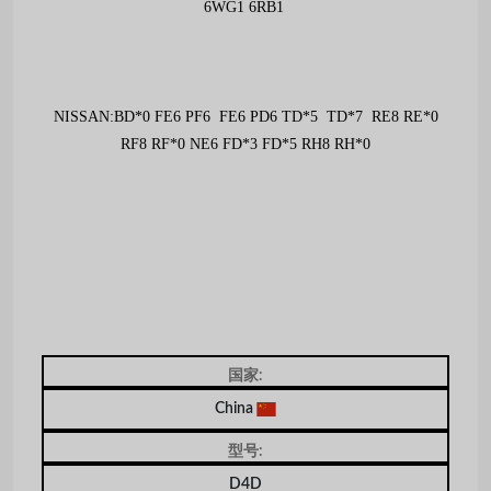
6WG1 6RB1
NISSAN:BD*0 FE6 PF6 FE6 PD6 TD*5 TD*7 RE8 RE*0
RF8 RF*0 NE6 FD*3 FD*5 RH8 RH*0
国家:
China
型号:
D4D