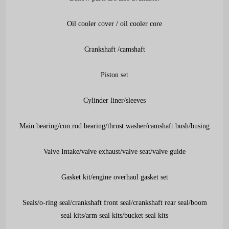
Oil cooler cover / oil cooler core
Crankshaft /camshaft
Piston set
Cylinder liner/sleeves
Main bearing/con.rod bearing/thrust washer/camshaft bush/busing
Valve Intake/valve exhaust/valve seat/valve guide
Gasket kit/engine overhaul gasket set
Seals/o-ring seal/crankshaft front seal/crankshaft rear seal/boom
seal kits/arm seal kits/bucket seal kits