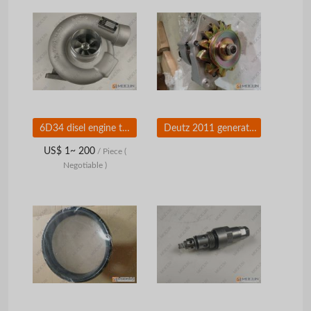
6D34 disel engine turbocharger for excavator
Deutz 2011 generator 01183638 alternator
US$ 1~ 200
/ Piece
(
Negotiable )