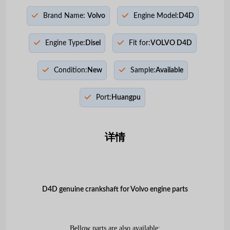
Brand Name:
Volvo
Engine Model:
D4D
Engine Type:
Disel
Fit for:
VOLVO D4D
Condition:
New
Sample:
Available
Port:
Huangpu
详情
D4D genuine crankshaft for Volvo engine parts
Bellow parts are also available: