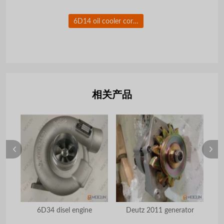
6D14 oil cooler core/element for excavator engine parts
相关产品
6D34 disel engine
Deutz 2011 generator
SK