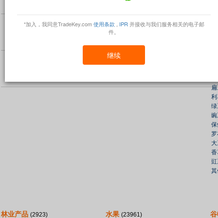
乳制品
阿
鸡蛋和蛋制品
豆
饲料
黑
*加入，我同意TradeKey.com
使用条款
,
IPR
并接收与我们服务相关的电子邮
件。
蜂蜜和蜂蜜产品
蚕
肉类和家禽
黄
其他畜牧业
鹰
继续
可
新
芸
扁
利
绿
豌
保
罗
大
香
豇
其
林业产品
水果
谷
(2923)
(23961)