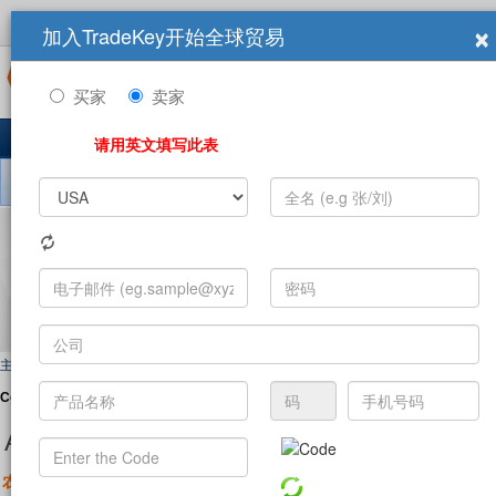
×
加入TradeKey开始全球贸易
登录
立即加入
商展
买家
卖家
主页
产品
求购信息
公司
10,849,501 注册用户
请用英文填写此表
搜索 公司:
主页
>
Companies
Companies 按類別:
A B C
D
|
E F
|
G H I J
K
L
|
M
N
O P
Q
R
|
S T
A B C D
农业温室
畜牧业
豆
(2785)
(23494)