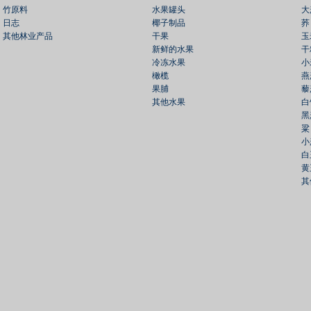
竹原料
水果罐头
大
日志
椰子制品
荞
其他林业产品
干果
玉
新鲜的水果
干
冷冻水果
小
橄榄
燕
果脯
藜
其他水果
白
黑
粱
小
白
黄
其