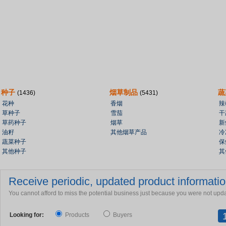
种子
烟草制品
蔬
(1436)
(5431)
花种
香烟
辣
草种子
雪茄
干
草药种子
烟草
新
油籽
其他烟草产品
冷
蔬菜种子
保
其他种子
其
Receive periodic, updated product information
You cannot afford to miss the potential business just because you were not upd
Looking for:
Products
Buyers