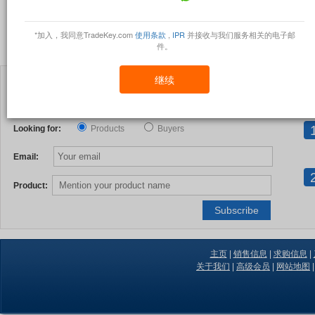
旋转顶部
风车
悠悠球
*加入，我同意TradeKey.com
使用条款
,
IPR
并接收与我们服务相关的电子邮
其他经典玩具
件。
继续
Receive periodic, updated product information
You cannot afford to miss the potential business just because you were not upd
Looking for:
Products
Buyers
Email:
Product:
主页
|
销售信息
|
求购信息
|
关于我们
|
高级会员
|
网站地图