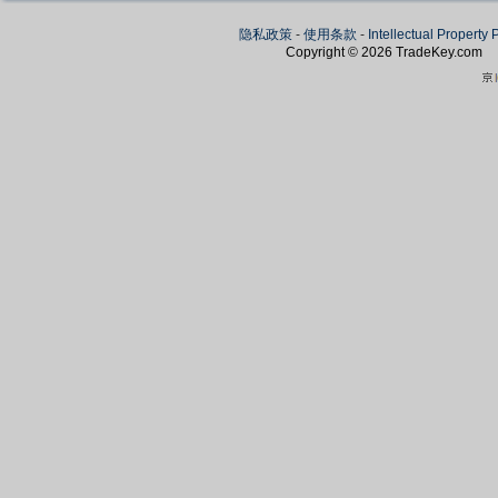
隐私政策
-
使用条款
-
Intellectual Property 
Copyright © 2026
TradeKey
.com
Create