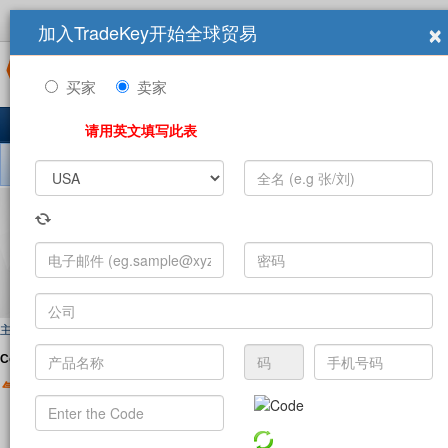
×
加入TradeKey开始全球贸易
登录
立即加入
商展
买家
卖家
主页
产品
求购信息
公司
10,849,448 注册用户
请用英文填写此表
搜索 公司:
主页
>
Companies
Companies 按類別:
A B C
D
|
E F
|
G H I J
K
L
|
M
N
O P
Q
R
|
S T
气球
经典玩具
其
(106)
(224)
万花筒
魔术技法