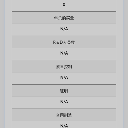
0
年总购买量
N/A
R＆D人员数
N/A
质量控制
N/A
证明
N/A
合同制造
N/A