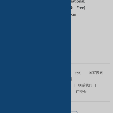
+1-209-227-2270 (International)
+1-888-652-9307 (U.S Toll Free)
contactus@tradekey.com
联系我们
Follow Us:
主页
销售信息
求购信息
产品
公司
国家搜索
查询篮
贸易提醒
关于我们
高级会员
网站地图
联系我们
在我们网站做广告
商展
广交会