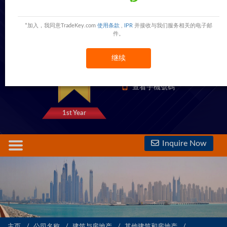
Heng Xiang Tools Trading Co., Ltd.
south-china hardware electrical apparatus centre,foshan,guangdong,China
*加入，我同意TradeKey.com
使用条款
,
IPR
并接收与我们服务相关的电子邮
件。
继续
1333 Trust Points
查看電話號碼
查看手機號碼
1st Year
Inquire Now
主页
公司名称
建筑与房地产
其他建筑和房地产