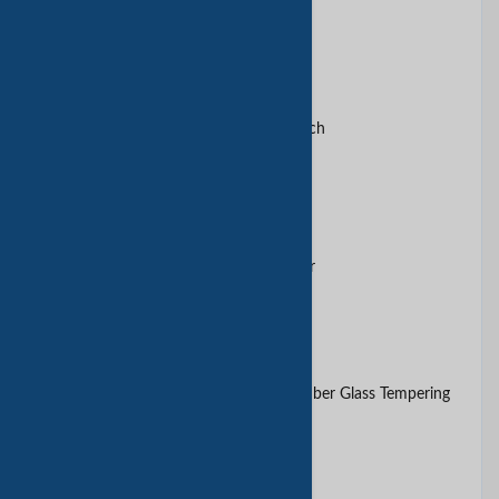
Router Switch
1/2"Heavy Duty Impact Wrench
2 in 1 Stapler & Brad Nailer
26mm Electric Rotary Hammer
34°Angle Finshi Nailer
5 GX-SSP Series Double-Chamber Glass Tempering
Furnace for flat
90° Street Elbow adaptor