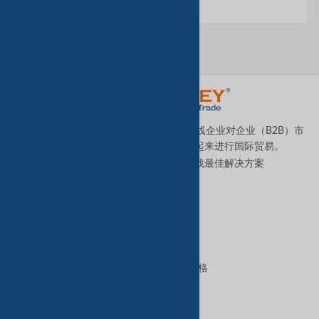
TradeKey.com是全球领先且发展最快的在线企业对企业（B2B）市
场，它将全球各地的中小型企业连接起来进行国际贸易。
让我们帮助您全天候为您的业务寻找最佳解决方案
。
优质服务
B2B高级服务
VIP会员资格
GoldKey Plus会员资格
GoldKey会员资格
SilverKey会员资格