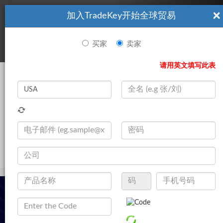
×
加入TradeKey开始全球贸易
看起來你不是TradeKey.com的會員。 立即註冊，與全球超過7
|
立即加入
百萬的進口商和出口商建立聯繫。
买家
卖家
登录
请用英文填写此表
Search
|
公司
登录
立即加入
Live Chat