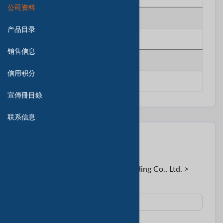
公司资料
移动电话
产品目录
********
销售信息
传真号码
信用积分
********
宣傳冊目錄
联系信息
联系卖家
至:
Mr. huang < Heng Xiang Tools Trading Co., Ltd. >
主題 :