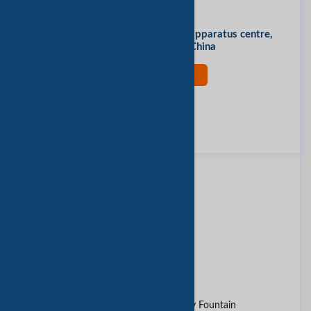
办公地址
south-china hardware electrical apparatus centre,
foshan, guangdong, China
现在联系
评价此公司
报告垃圾邮件
同类产品
Heavy Duty Impact Wrench
L bracket
RGB LED Musical Dancing Dry Fountain