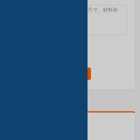
消息:
我想知道:
最小訂單數量
交货时间
樣本和費用
產品目錄
现在联系
联系人
Mr. huang