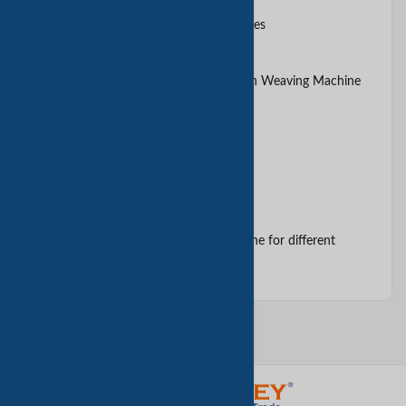
Atmosphere Controlled Furnaces
Automatic Crimped Wire Mesh Weaving Machine
Automatic Voltage Regulator
Ball Mill
BBQ charcoal briquette machine for different
shapes