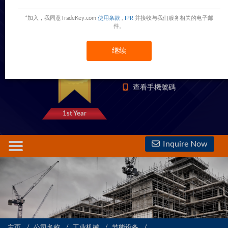
Zhengzhou Allance Trading CO., Ltd
*加入，我同意TradeKey.com
使用条款
,
IPR
并接收与我们服务相关的电子邮
Jingliu Road,Zhengzhou,Henan,China
China
件。
继续
1333 Trust Points
查看電話號碼
查看手機號碼
1st Year
Inquire Now
主页
公司名称
工业机械
节能设备