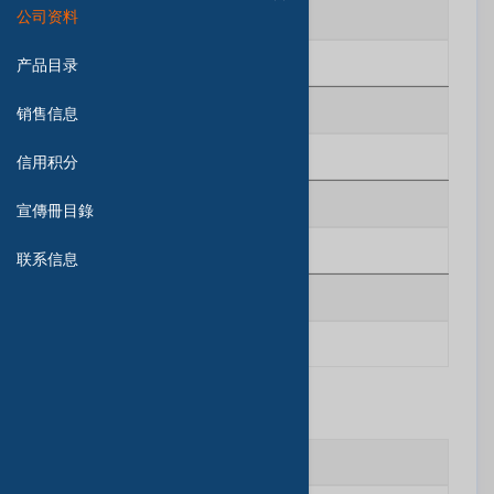
公司资料
R＆D人员数
N/A
产品目录
质量控制
销售信息
N/A
信用积分
证明
宣傳冊目錄
N/A
联系信息
合同制造
N/A
其他信息
注册资本