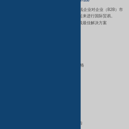
TradeKey.com是全球领先且发展最快的在线企业对企业（B2B）市
场，它将全球各地的中小型企业连接起来进行国际贸易。
让我们帮助您全天候为您的业务寻找最佳解决方案
。
优质服务
B2B高级服务
VIP会员资格
GoldKey Plus会员资格
GoldKey会员资格
SilverKey会员资格
特色服务
在TradeKey上出售
在TradeKey上购买
在TradeKey上做广告