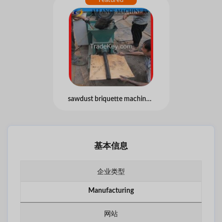
sawdust briquette machine/briquette press
基本信息
企业类型
Manufacturing
网站