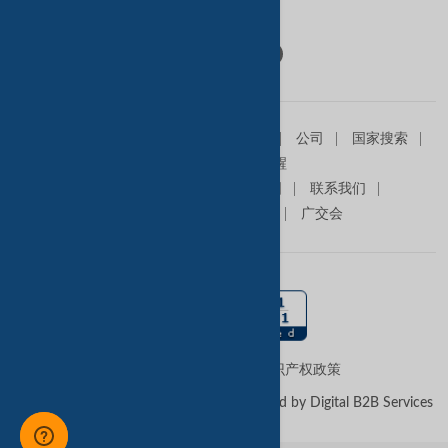
Follow Us:
主页
销售信息
求购信息
产品
公司
国家搜索
查询篮
贸易提醒
关于我们
高级会员
网站地图
联系我们
在我们网站做广告
商展
广交会
使用条款
隐私政策
知识产权政策
Copyright © 2026 -
TradeKey.com
Managed by Digital B2B Services
(Pvt) Ltd
Created in 0.55102 seconds