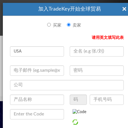
×
加入TradeKey开始全球贸易
看起來你不是TradeKey.com的會員。 立即註冊，與全球超過7
|
立即加入
百萬的進口商和出口商建立聯繫。
买家
卖家
登录
请用英文填写此表
Search
|
公司
登录
立即加入
Live Chat