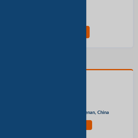
我想知道:
最小訂單數量
交货时间
樣本和費用
產品目錄
现在联系
联系人
June
办公地址
Jingliu Road, Zhengzhou, Henan, China
现在联系