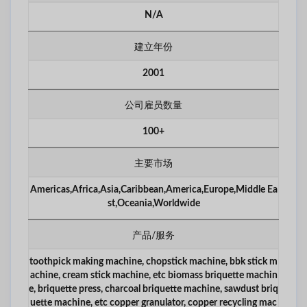
N/A
建立年份
2001
公司雇员数量
100+
主要市场
Americas,Africa,Asia,Caribbean,America,Europe,Middle Ea
st,Oceania,Worldwide
产品/服务
toothpick making machine, chopstick machine, bbk stick m
achine, cream stick machine, etc biomass briquette machin
e, briquette press, charcoal briquette machine, sawdust briq
uette machine, etc copper granulator, copper recycling mac