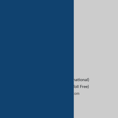
数字服务
亚马逊服务
客户服务
Refund Policy
救命
B2B Buyers
Contact Us
+1-209-227-2270 (International)
+1-888-652-9307 (U.S Toll Free)
contactus@tradekey.com
联系我们