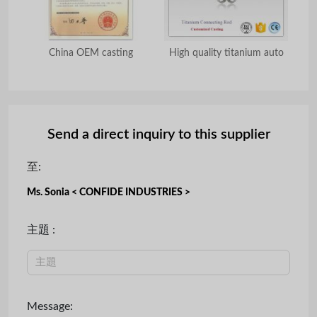
od
China OEM casting
High quality titanium auto
Hig
Send a direct inquiry to this supplier
至:
Ms. Sonia < CONFIDE INDUSTRIES >
主題 :
Message: