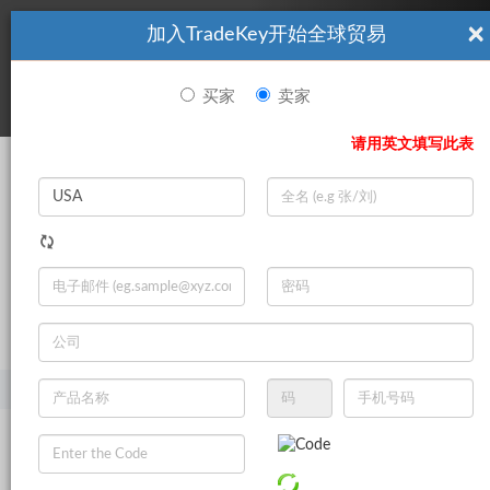
×
加入TradeKey开始全球贸易
看起來你不是TradeKey.com的會員。 立即註冊，與全球超過7
|
立即加入
百萬的進口商和出口商建立聯繫。
买家
卖家
登录
请用英文填写此表
Search
|
登录
立即加入
Live Chat
主页
产品
汽车
汽车发动机系统
曲柄机制
连杆