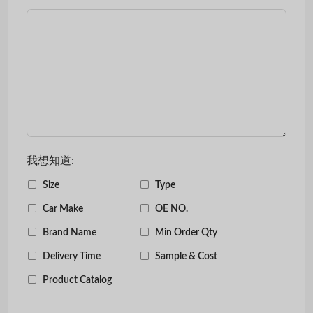
我想知道:
Size
Type
Car Make
OE NO.
Brand Name
Min Order Qty
Delivery Time
Sample & Cost
Product Catalog