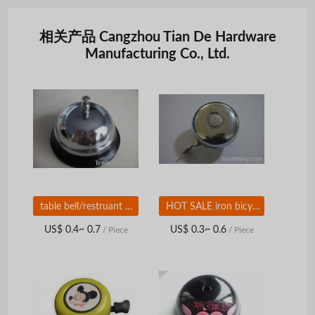
相关产品 Cangzhou Tian De Hardware
Manufacturing Co., Ltd.
table bell/restruant bell/call bell
HOT SALE iron bicycle bell/metal bicycle bell
US$ 0.4~ 0.7
US$ 0.3~ 0.6
/ Piece
/ Piece