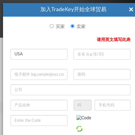
×
加入TradeKey开始全球贸易
看起來你不是TradeKey.com的會員。 立即註冊，與全球超過7
|
立即加入
百萬的進口商和出口商建立聯繫。
买家
卖家
登录
请用英文填写此表
Search
|
登录
立即加入
Live Chat
主页
产品
汽车
自行车
自行车配件
自行车铃