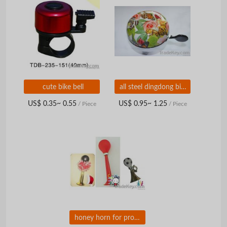
cute bike bell
all steel dingdong bicycle bell
US$ 0.35~ 0.55
US$ 0.95~ 1.25
/ Piece
/ Piece
honey horn for promotion as gift