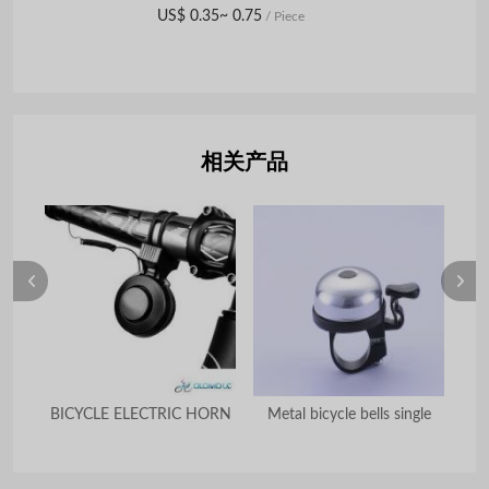
US$ 0.35~ 0.75
/ Piece
相关产品
tom
BICYCLE ELECTRIC HORN
Metal bicycle bells single
Mo