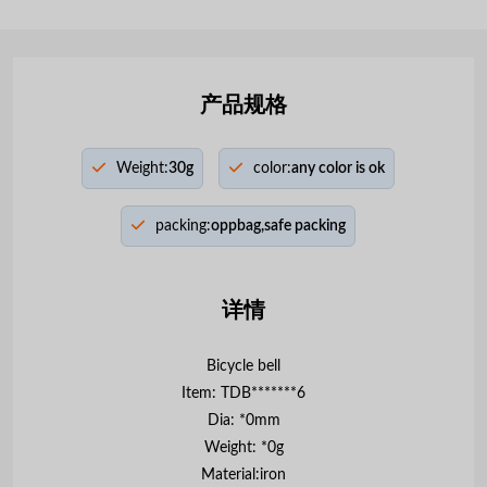
产品规格
Weight:
30g
color:
any color is ok
packing:
oppbag,safe packing
详情
Bicycle bell
Item: TDB*******6
Dia: *0mm
Weight: *0g
Material:iron