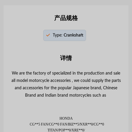
产品规格
Type:
Crankshaft
详情
We are the factory of specialized in the production and sale
all model motorcycle accessories , we could supply the parts
and accessories for the popular Japanese brand, Chinese
Brand and Indian brand motorcycles such as
HONDA
CG**5 FAN/CG**0 FAN/BIZ**5/NXR**0/CG**0
TITAN/POP**0/XRE**0/