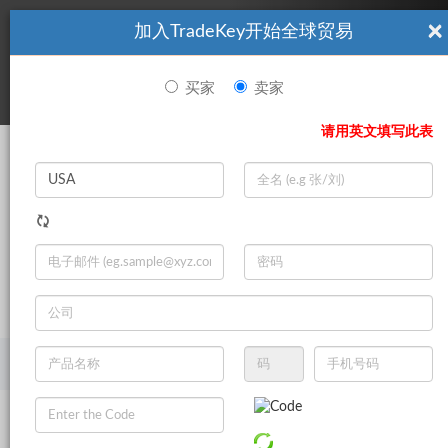
×
加入TradeKey开始全球贸易
看起來你不是TradeKey.com的會員。 立即註冊，與全球超過7
|
立即加入
百萬的進口商和出口商建立聯繫。
买家
卖家
登录
请用英文填写此表
Search
|
登录
立即加入
Live Chat
主页
产品
汽车
摩托车和自行车
摩托车发动机
摩托车曲柄机构