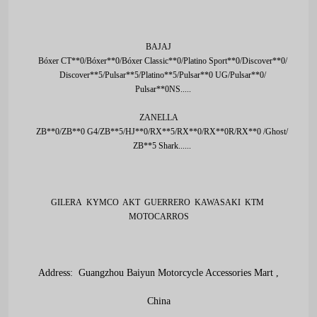
BAJAJ
Bóxer CT**0/Bóxer**0/Bóxer Classic**0/Platino Sport**0/Discover**0/
Discover**5/Pulsar**5/
Platino**5/Pulsar**0 UG/Pulsar**0/
Pulsar**0NS.....
ZANELLA
ZB**0/ZB**0 G4/ZB**5/HJ**0/RX**5/RX**0/RX**0R/RX**0 /Ghost/
ZB**5 Shark......
GILERA KYMCO AKT GUERRERO KAWASAKI KTM
MOTOCARROS
Address: Guangzhou Baiyun Motorcycle Accessories Mart ,
China