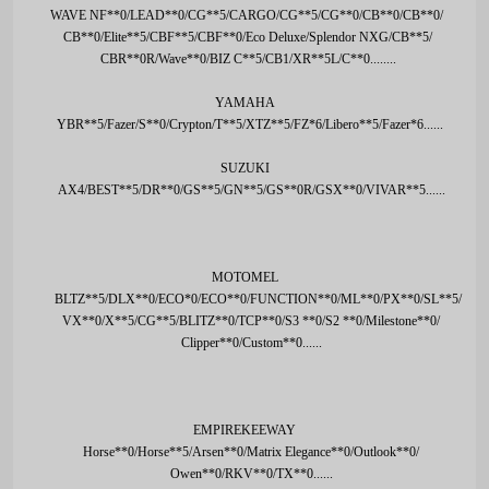
WAVE NF**0/LEAD**0/CG**5/CARGO/CG**5/CG**0/CB**0/CB**0/
CB**0/
Elite**5/CBF**5/CBF**0/Eco Deluxe/Splendor NXG/CB**5/
CBR**0R/
Wave**0/BIZ C**5/CB1/XR**5L/C**0........
YAMAHA
YBR**5/Fazer/S**0/Crypton/T**5/XTZ**5/FZ*6/Libero**5/Fazer*6......
SUZUKI
AX4/BEST**5/DR**0/GS**5/GN**5/GS**0R/GSX**0/VIVAR**5......
MOTOMEL
BLTZ**5/DLX**0/ECO*0/ECO**0/FUNCTION**0/ML**0/PX**0/SL**5/
VX**0/X**5/CG**5/BLITZ**0/TCP**0/S3 **0/S2 **0/Milestone**0/
Clipper**0/Custom**0......
EMPIREKEEWAY
Horse**0/Horse**5/Arsen**0/Matrix Elegance**0/Outlook**0/
Owen**0/RKV**0/TX**0......