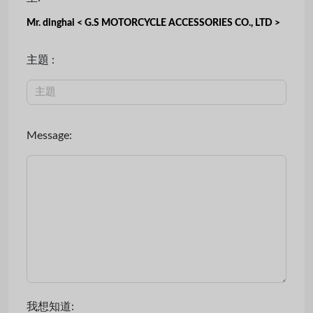
Mr. dinghai < G.S MOTORCYCLE ACCESSORIES CO., LTD >
主題 :
Message:
我想知道: