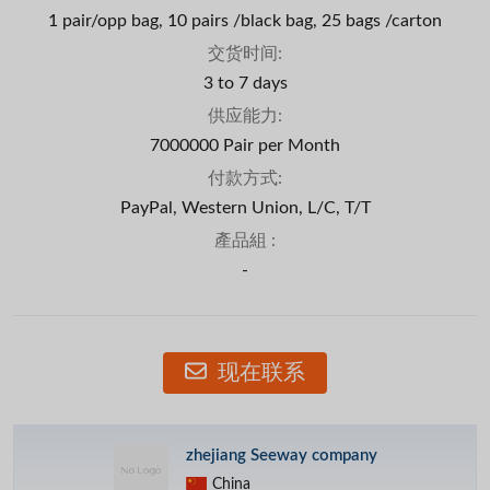
1 pair/opp bag, 10 pairs /black bag, 25 bags /carton
交货时间:
3 to 7 days
供应能力:
7000000 Pair per Month
付款方式:
PayPal, Western Union, L/C, T/T
產品組 :
-
现在联系
zhejiang Seeway company
China