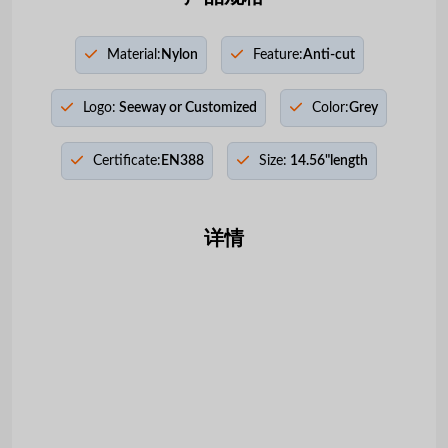
Material:
Nylon
Feature:
Anti-cut
Logo:
Seeway or Customized
Color:
Grey
Certificate:
EN388
Size:
14.56"length
详情