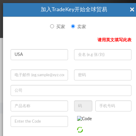
×
加入TradeKey开始全球贸易
看起來你不是TradeKey.com的會員。 立即註冊，與全球超過7
|
立即加入
百萬的進口商和出口商建立聯繫。
买家
卖家
登录
请用英文填写此表
Search
|
登录
立即加入
Live Chat
主页
产品
安全和保护
工作场所安全用品
安全手套