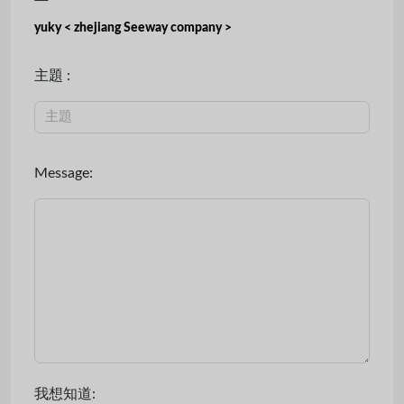
yuky < zhejiang Seeway company >
主題 :
Message:
我想知道: