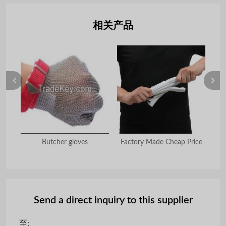
相关产品
for
Butcher gloves
Factory Made Cheap Price
d
Send a direct inquiry to this supplier
至: