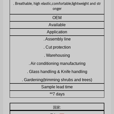
. Breathable, high elastic,comfortable,lightweight and str
onger
OEM
Available
Application
. Assembly line
. Cut protection
. Warehousing
. Air conditioning manufacturing
. Glass handling & Knife handling
. Gardening(trimming shrubs and trees)
Sample lead time
**7 days
国家: