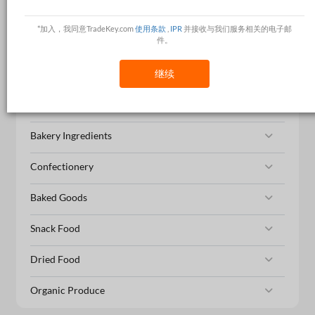
Soft Drinks
*加入，我同意TradeKey.com
使用条款
,
IPR
并接收与我们服务相关的电子邮
件。
Instant Food
Canned Food
继续
Tea
Bakery Ingredients
Confectionery
Baked Goods
Snack Food
Dried Food
Organic Produce