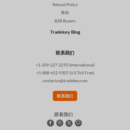
Refund Policy
救命
B2B Buyers
Tradekey Blog
联系我们
+1-209-227-2270 (International)
+1-888-652-9307 (U.S Toll Free)
contactus@tradekey.com
联系我们
跟着我们