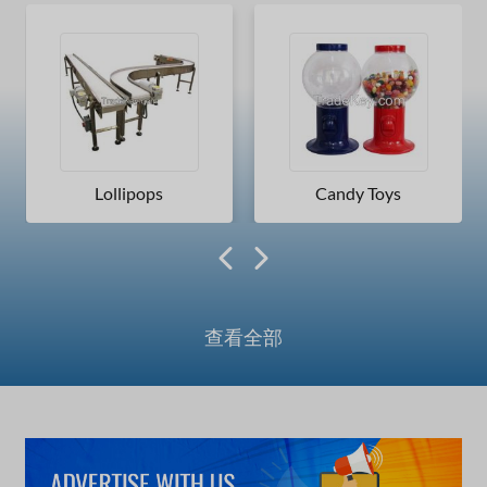
Lollipops
Candy Toys
查看全部