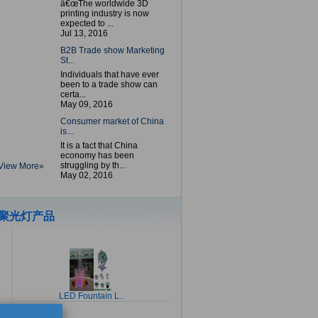
â€œThe worldwide 3D
printing industry is now
expected to ...
Jul 13, 2016
B2B Trade show Marketing
St...
Individuals that have ever
been to a trade show can
certa...
May 09, 2016
Consumer market of China
is...
It is a fact that China
economy has been
struggling by th...
View More»
May 02, 2016
聚光灯产品
LED Fountain L..