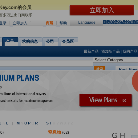
Key.com的会员
0百多万进出口商联系
+1-209-227-2270 (In
Language
登录
立即加入
商展
帮助
产品
求购信息
公司
会员区
最新产品
|
添加新产品
|
我的产品
搜索
Post Buyi
or
 J
K
L
|
M
N
O P
Q
R
|
S T
U
V
W
X
Y
Z
窒息物
00)
(62)
G H