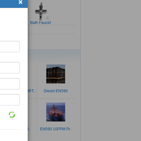
×
Bath Faucet
特色产品
RUSSIAN EXPORT..
Diesel EN590
Tile (763) Gol..
EN590 10PPM Pr..