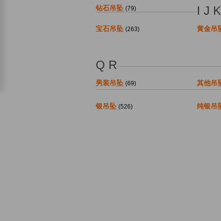
钻石吊坠
I J 
(79)
宝石吊坠
黄金吊
(263)
Q R
男装吊坠
其他吊
(69)
银吊坠
纯银吊
(526)