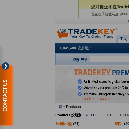
您好像还不是Trade
现在注册就能与全球80
主页
10,849,488 注册用户
搜索 产品:
❯
CONTACT US
主页
>
Products
Products 按類別:
A B C
D
|
E F
|
G H I
串珠吊坠
胸针
(74)
(8