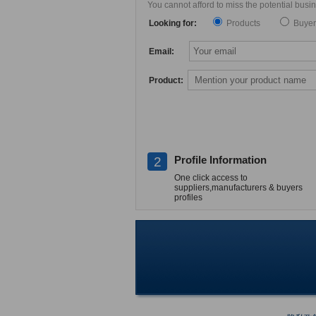
You cannot afford to miss the potential bus
Looking for:
Products
Buyer
Email:
Product:
Profile Information
2
One click access to
suppliers,manufacturers & buyers
profiles