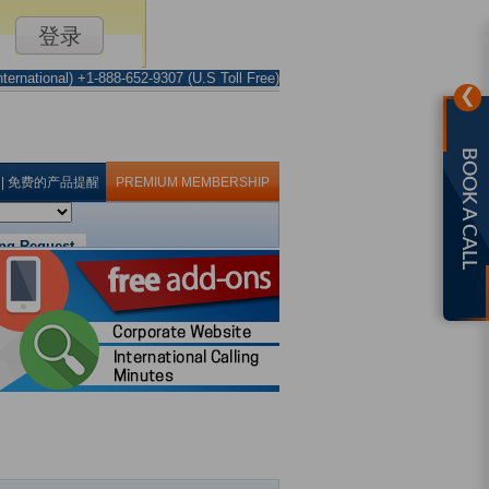
ternational) +1-888-652-9307 (U.S Toll Free)
❯
BOOK A CALL
|
免费的产品提醒
PREMIUM MEMBERSHIP
ng Request