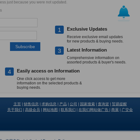
iness just because you were not updated.
s
Exclusive Updates
1
Receive exclusive email updates
for new products & buying needs.
Latest Information
3
Comprehensive information on
assorted products & buyer's needs.
Easily access on Information
4
One click access to get more
information on the selected products &
buying needs.
主页
|
销售信息
|
求购信息
|
产品
|
公司
|
国家搜索
|
查询篮
|
贸易提醒
关于我们
|
高级会员
|
网站地图
|
联系我们
|
在我们网站做广告
|
商展
|
广交会