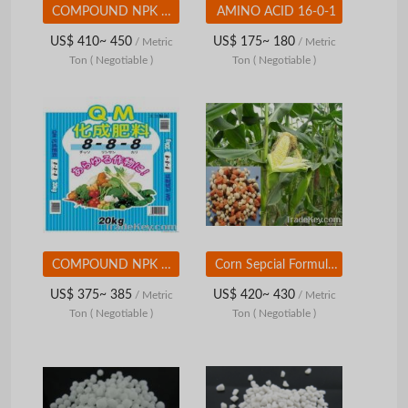
COMPOUND NPK 15-15-15 FERTILIZER
AMINO ACID 16-0-1
US$ 410~ 450
US$ 175~ 180
/ Metric
/ Metric
Ton
( Negotiable )
Ton
( Negotiable )
COMPOUND NPK 8-8-8 FERTILIZER
Corn Sepcial Formula Fertilizer
US$ 375~ 385
US$ 420~ 430
/ Metric
/ Metric
Ton
( Negotiable )
Ton
( Negotiable )