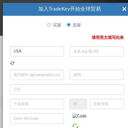
×
加入TradeKey开始全球贸易
看起來你不是TradeKey.com的會員。 立即註冊，與全球超過7
|
立即加入
百萬的進口商和出口商建立聯繫。
买家
卖家
登录
请用英文填写此表
Search
|
登录
立即加入
Live Chat
主页
产品
化学制品
农用化学品
肥料
无机肥