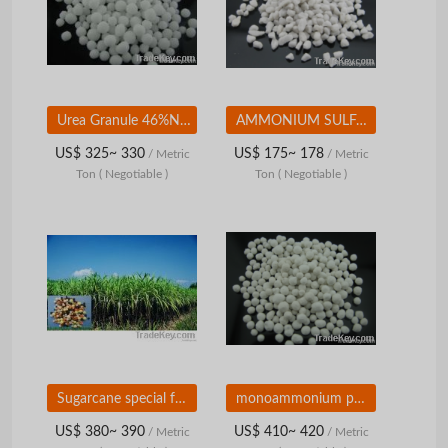
Urea Granule 46%N 2-4mm
AMMONIUM SULFATE
US$ 325~ 330
US$ 175~ 178
/ Metric
/ Metric
Ton
( Negotiable )
Ton
( Negotiable )
Sugarcane special fertilizer
monoammonium phosphate (MAP)
US$ 380~ 390
US$ 410~ 420
/ Metric
/ Metric