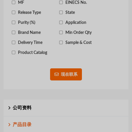
MF
EINECS No.
Release Type
State
Purity (%)
Application
Brand Name
Min Order Qty
Delivery Time
Sample & Cost
Product Catalog
现在联系
公司资料
产品目录