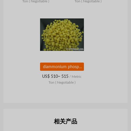
Ton
( Negotiable )
Ton
( Negotiable )
diammonium phosphate (DAP)
US$ 510~ 515
/ Metric
Ton
( Negotiable )
相关产品