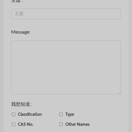
主題 :
Message:
我想知道:
Classification
Type
CAS No.
Other Names