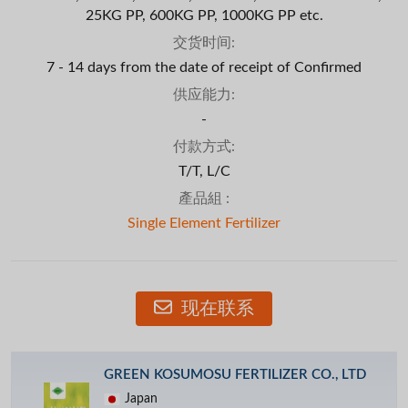
25KG PP, 600KG PP, 1000KG PP etc.
交货时间:
7 - 14 days from the date of receipt of Confirmed
供应能力:
-
付款方式:
T/T, L/C
產品組 :
Single Element Fertilizer
现在联系
GREEN KOSUMOSU FERTILIZER CO., LTD
Japan