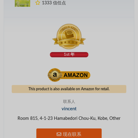
1333 信任点
1st 年
This product is also available on Amazon for retail.
联系人
vincent
Room 815, 4-1-23 Hamabedori Chou-Ku, Kobe, Other
现在联系