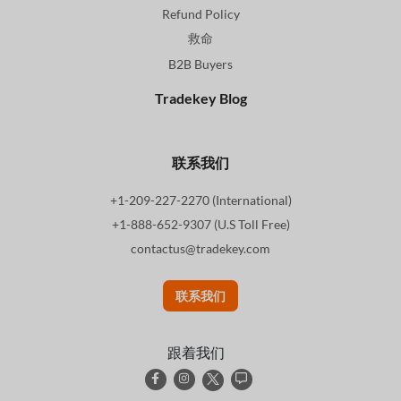
Refund Policy
救命
B2B Buyers
Tradekey Blog
联系我们
+1-209-227-2270 (International)
+1-888-652-9307 (U.S Toll Free)
contactus@tradekey.com
联系我们
跟着我们