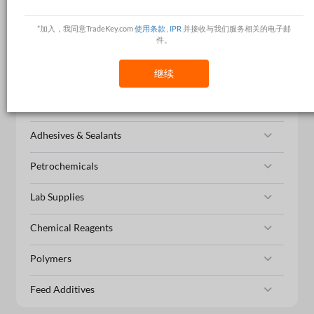
Organic Chemicals
*加入，我同意TradeKey.com
使用条款
,
IPR
并接收与我们服务相关的电子邮
件。
Catalysts & Auxiliary Agents
Agrochemicals
继续
Pigment
Adhesives & Sealants
Petrochemicals
Lab Supplies
Chemical Reagents
Polymers
Feed Additives