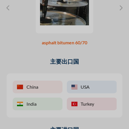
asphalt bitumen 60/70
主要出口国
China
USA
India
Turkey