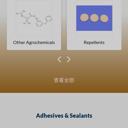
Other Agrochemicals
Repellents
查看全部
Adhesives & Sealants