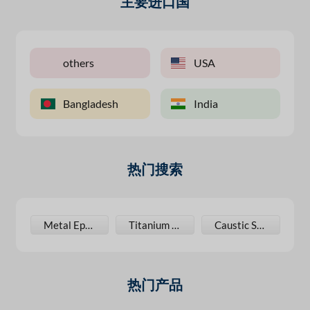
主要进口国
others
USA
Bangladesh
India
热门搜索
oxy Spray Paint
Metal Epoxy Paint
Titanium Dioxide
Caustic Soda
热门产品