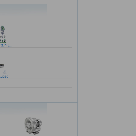
ain L..
aucet