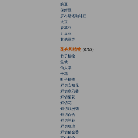
豌豆
保鲜豆
罗布斯塔咖啡豆
大豆
香草豆
豇豆豆
其他豆类
花卉和植物
(8753)
竹子植物
盆栽
仙人掌
干花
叶子植物
鲜切安祖花
鲜切康乃馨
鲜切菊花
鲜切花
鲜切非洲菊
鲜切百合
鲜切兰花
鲜切玫瑰
鲜切郁金香