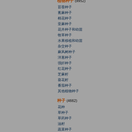
植物种子
(9952)
苜蓿种子
蓖麻种子
棉花种子
亚麻种子
花卉种子和幼苗
牧草种子
水果移植和幼苗
杂交种子
麻风树种子
洋葱种子
强奸种子
红花种子
芝麻籽
葵花籽
番茄种子
其他植物种子
种子
(4662)
花种
草种子
草药种子
油籽
蔬菜种子