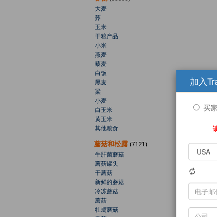
大麦
荞
玉米
干粮产品
小米
燕麦
藜麦
白饭
加入Tr
黑麦
粱
小麦
买
白玉米
黄玉米
其他粮食
蘑菇和松露
(7121)
牛肝菌蘑菇
蘑菇罐头
干蘑菇
新鲜的蘑菇
冷冻蘑菇
蘑菇
牡蛎蘑菇