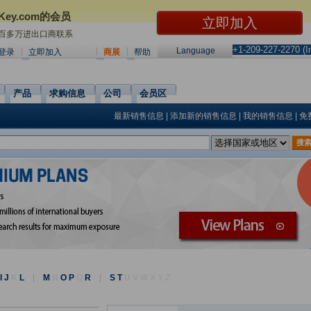
Key.com的会员
0百多万进出口商联系
+1-209-227-2270 (In
Language
登录
立即加入
商展
帮助
产品
求购信息
公司
会员区
最新销售信息
|
添加新的销售信息
|
我的销售信息
|
免
搜
I J
K
L
|
M
N
O P
Q
R
|
S T
U
V
W
X
Y
Z