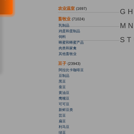
农业温室
(1697)
G H 
畜牧业
(71024)
M N
乳制品
鸡蛋和蛋制品
饲料
S T
蜂蜜和蜂蜜产品
肉类和家禽
其他畜牧业
豆子
(23943)
阿拉比卡咖啡豆
豆制品
黑豆
蚕豆
黄油豆
鹰嘴豆
可可豆
新鲜豆类
芸豆
扁豆
利马豆
绿豆