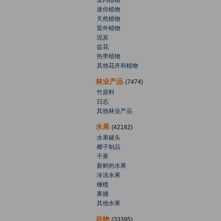
室内植物
迷你植物
天然植物
室外植物
泥炭
盆花
热带植物
其他花卉和植物
林业产品
(7474)
竹原料
日志
其他林业产品
水果
(42182)
水果罐头
椰子制品
干果
新鲜的水果
冷冻水果
橄榄
果脯
其他水果
谷物
(33395)