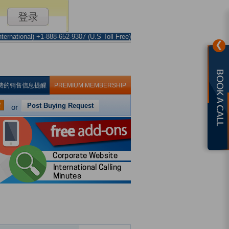
ternational) +1-888-652-9307 (U.S Toll Free)
❯
BOOK A CALL
费的销售信息提醒
PREMIUM MEMBERSHIP
索
Post Buying Request
or