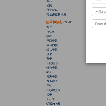
香菇
松露
野生蘑菇
其他蘑菇和松露
坚果和核心
(22981)
杏仁
杏仁核
槟榔
巴西坚果
罐装内核
罐头坚果
腰果
栗子
干的核心
银杏坚果
榛子
澳洲坚果
西瓜种子
花生
山核桃坚果
松子
开心果
保留的内核