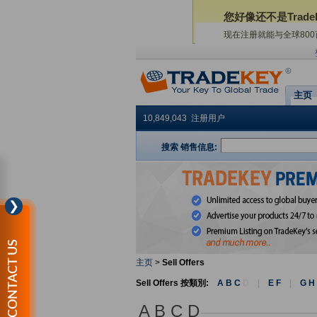
您好像还不是Trade
现在注册就能与全球80
主页
10,849,043 注册用户
搜索 销售信息:
❯
CONTACT US
主页
>
Sell Offers
Sell Offers 按類別:
A B C
D
|
E F
|
G H 
A B C D