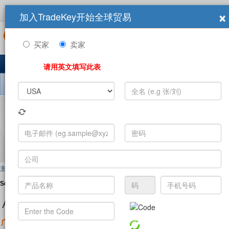
×
加入TradeKey开始全球贸易
登录
立即加入
商展
买家
卖家
主页
产品
求购信息
公司
10,849,433 注册用户
最新
请用英文填写此表
搜索 销售信息:
主页
>
Sell Offers
Sell Offers 按類別:
A B C
D
|
E F
|
G H I J
K
L
|
M
N
O P
Q
R
|
S T
U
A B C D
交
广告服务
(3801)
G H I J K L