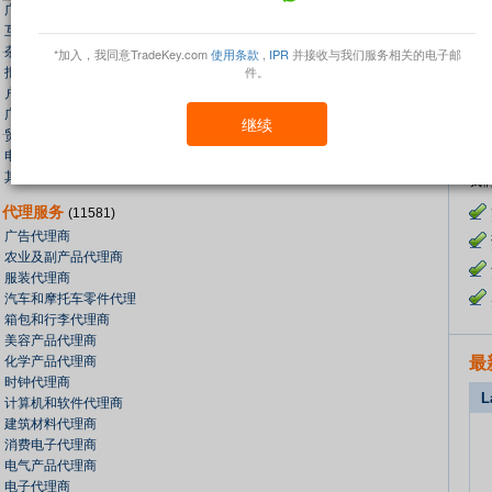
广告设计
互联网广告
M N O P Q R
发
杂志广告
*加入，我同意TradeKey.com
使用条款
,
IPR
并接收与我们服务相关的电子邮
件。
报纸广告
发
户外广告
S T U V W X Y
广播广告
继续
Z
贸易展广告
采购
电视广告
其他广告服务
我
代理服务
(11581)
广告代理商
农业及副产品代理商
服装代理商
汽车和摩托车零件代理
箱包和行李代理商
美容产品代理商
化学产品代理商
最
时钟代理商
L
计算机和软件代理商
建筑材料代理商
消费电子代理商
电气产品代理商
电子代理商