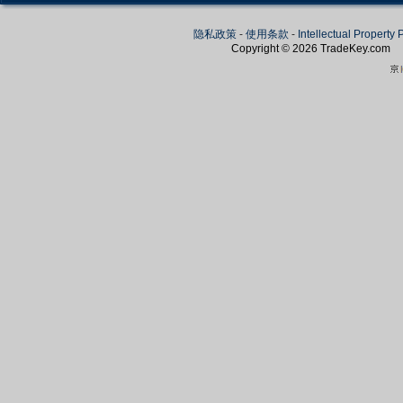
隐私政策
-
使用条款
-
Intellectual Property 
Copyright © 2026
TradeKey
.com
Create