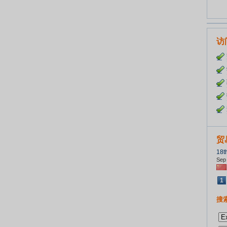
访
贸
18t
Sep 
1
搜索