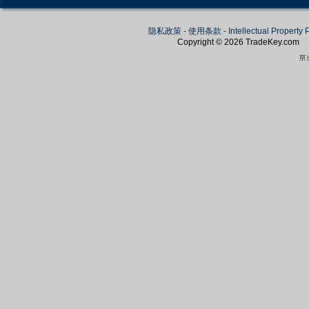
隐私政策
-
使用条款
-
Intellectual Property 
Copyright © 2026
TradeKey
.com
Create