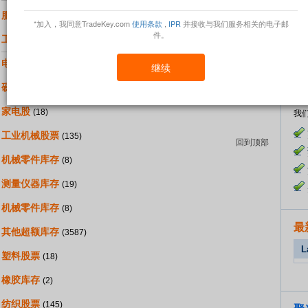
服装库存
(2709)
*加入，我同意TradeKey.com
使用条款
,
IPR
并接收与我们服务相关的电子邮
M N O P Q
发
件。
工艺品股票
(230)
R
回到顶部
发
电子产品库存
(457)
继续
硬件库存
(10)
采购
家电股
(18)
我
工业机械股票
(135)
回到顶部
机械零件库存
(8)
测量仪器库存
(19)
机械零件库存
(8)
最
其他超额库存
(3587)
L
塑料股票
(18)
橡胶库存
(2)
纺织股票
(145)