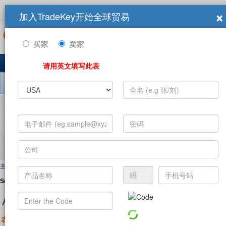
×
加入TradeKey开始全球贸易
登录
立即加入
商展
买家
卖家
主页
产品
求购信息
公司
10,849,511 注册用户
最新
请用英文填写此表
搜索 销售信息:
主页
>
Sell Offers
Sell Offers 按類別:
A B C
D
|
E F
|
G H I J
K
L
|
M
N
O P
Q
R
|
S T
U
A B C D
交
农产品库存
(481)
E F