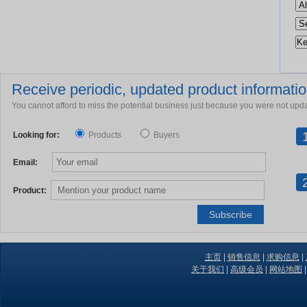
Receive periodic, updated product information
You cannot afford to miss the potential business just because you were not upd
Looking for:
Products
Buyers
Email:
Product:
主页
|
销售信息
|
求购信息
|
关于我们
|
高级会员
|
网站地图