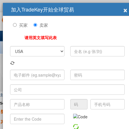
×
加入TradeKey开始全球贸易
登录
立即加入
商展
买家
卖家
主页
产品
求购信息
公司
10,849,160 注册用户
最新
请用英文填写此表
搜索 销售信息:
主页
>
Sell Offers
Sell Offers 按類別:
A B C
D
|
E F
|
G H I J
K
L
|
M
N
O P
Q
R
|
S T
U
婴儿椅
婴儿床
婴
(224)
(472)
其他婴儿家具
(1600)