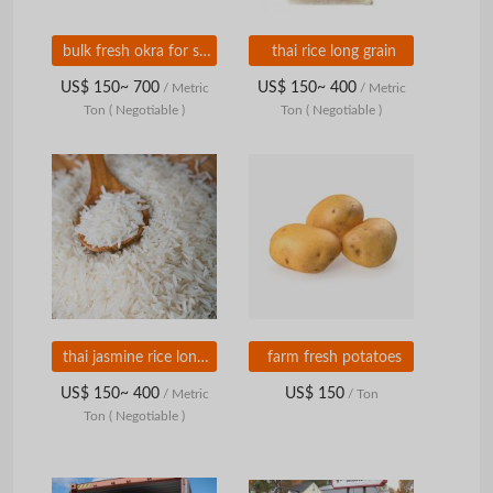
bulk fresh okra for sale
thai rice long grain
US$ 150~ 700
US$ 150~ 400
/ Metric
/ Metric
Ton
( Negotiable )
Ton
( Negotiable )
thai jasmine rice long grain
farm fresh potatoes
US$ 150~ 400
US$ 150
/ Metric
/ Ton
Ton
( Negotiable )