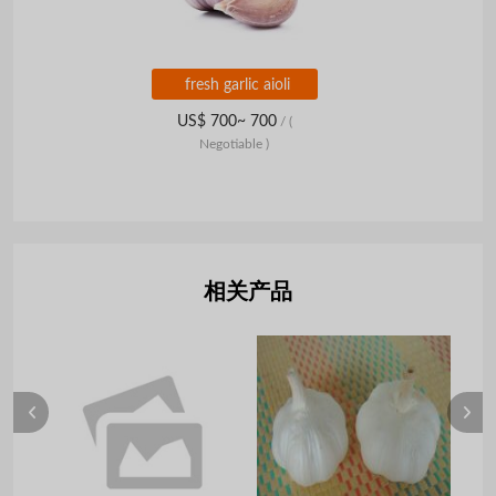
fresh garlic aioli
US$ 700~ 700
/
(
Negotiable )
相关产品