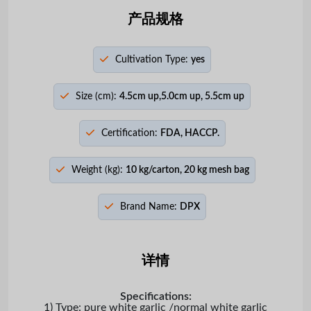
产品规格
Cultivation Type:
yes
Size (cm):
4.5cm up,5.0cm up, 5.5cm up
Certification:
FDA, HACCP.
Weight (kg):
10 kg/carton, 20 kg mesh bag
Brand Name:
DPX
详情
Specifications:
1) Type: pure white garlic /normal white garlic