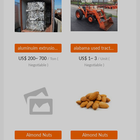
aluminuim extrusion 6063 nigeria
alabama used tractors for sale
US$ 200~ 700
US$ 1~ 3
/ Ton
(
/ Unit
(
Negotiable )
Negotiable )
Almond Nuts
Almond Nuts