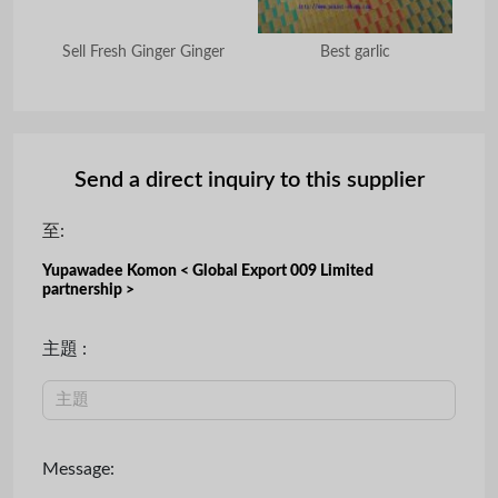
esh
Sell Fresh Ginger Ginger
Best garlic
201
Send a direct inquiry to this supplier
至:
Yupawadee Komon < Global Export 009 Limited
partnership >
主題 :
Message: