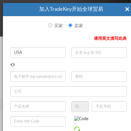
×
加入TradeKey开始全球贸易
看起來你不是TradeKey.com的會員。 立即註冊，與全球超過7
|
立即加入
百萬的進口商和出口商建立聯繫。
买家
卖家
登录
请用英文填写此表
Search
|
登录
立即加入
Live Chat
主页
产品
农业
蔬菜
新鲜蔬菜
新鲜大蒜