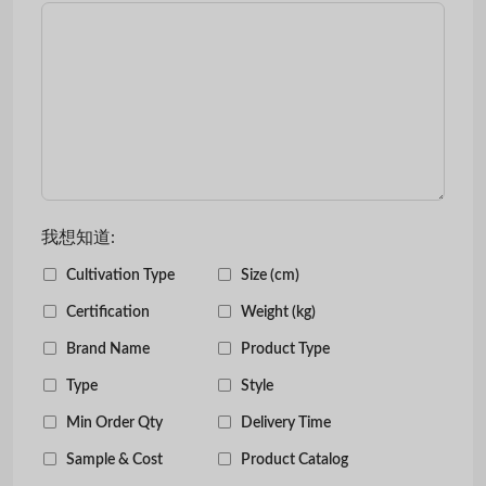
我想知道:
Cultivation Type
Size (cm)
Certification
Weight (kg)
Brand Name
Product Type
Type
Style
Min Order Qty
Delivery Time
Sample & Cost
Product Catalog