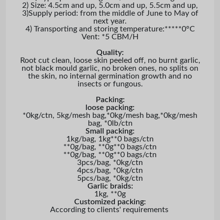
2) Size: 4.5cm and up, 5.0cm and up, 5.5cm and up,
3)Supply period: from the middle of June to May of
next year.
4) Transporting and storing temperature:*****0°C
Vent: *5 CBM/H
Quality:
Root cut clean, loose skin peeled off, no burnt garlic,
not black mould garlic, no broken ones, no splits on
the skin, no internal germination growth and no
insects or fungous.
Packing:
loose packing:
*0kg/ctn, 5kg/mesh bag,*0kg/mesh bag,*0kg/mesh
bag, *0lb/ctn
Small packing:
1kg/bag, 1kg**0 bags/ctn
**0g/bag, **0g**0 bags/ctn
**0g/bag, **0g**0 bags/ctn
3pcs/bag, *0kg/ctn
4pcs/bag, *0kg/ctn
5pcs/bag, *0kg/ctn
Garlic braids:
1kg, **0g
Customized packing:
According to clients' requirements