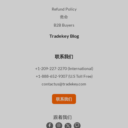
Refund Policy
救命
B2B Buyers
Tradekey Blog
联系我们
+1-209-227-2270 (International)
+1-888-652-9307 (U.S Toll Free)
contactus@tradekey.com
联系我们
跟着我们