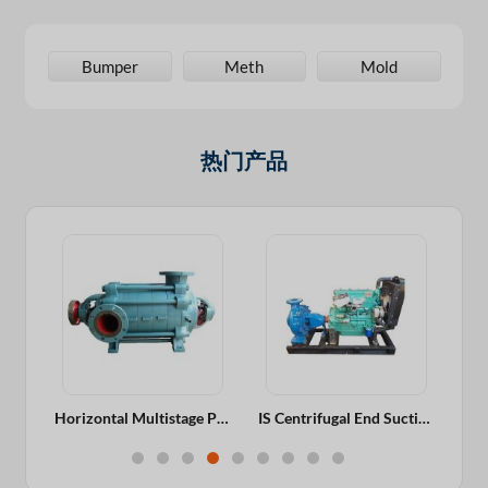
s
Bumper
Meth
Mold
热门产品
Horizontal Multistage Pump
IS Centrifugal End Suction Pump