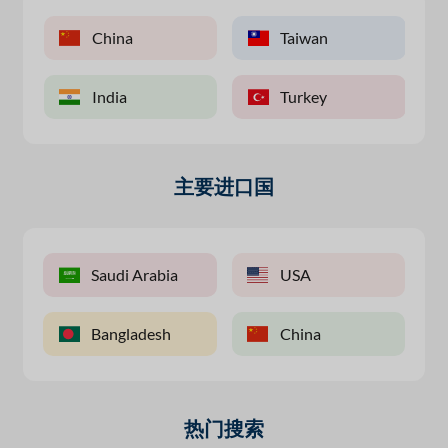
China
Taiwan
India
Turkey
主要进口国
Saudi Arabia
USA
Bangladesh
China
热门搜索