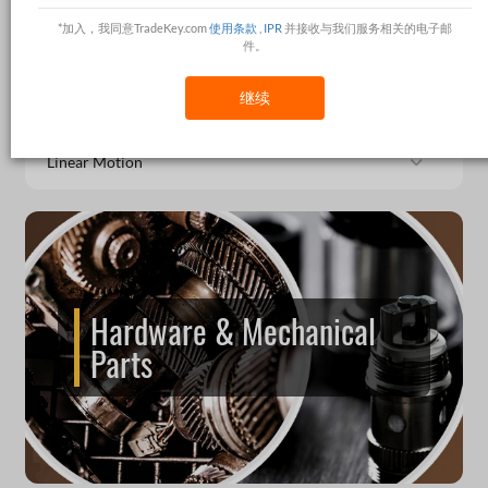
Pneumatic & Hydraulics
*加入，我同意TradeKey.com
使用条款
,
IPR
并接收与我们服务相关的电子邮
件。
Other Hardware & Mechanical Parts
继续
Power Transmission
Linear Motion
Hardware & Mechanical
Parts