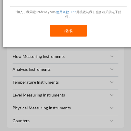
Testing Equipment
*加入，我同意TradeKey.com
使用条款
,
IPR
并接收与我们服务相关的电子邮
件。
Measuring Tools
Pressure Measuring Instruments
继续
Weighing Scales
Flow Measuring Instruments
Analysis Instruments
Temperature Instruments
Level Measuring Instruments
Physical Measuring Instruments
Counters