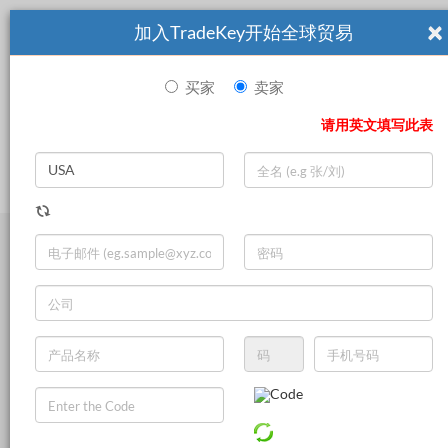
×
加入TradeKey开始全球贸易
买家
卖家
|
Search
请用英文填写此表
登录
立即加入
Live Chat
Electrical Instruments
Electronic Measuring Instruments
Other Measuring Instruments
Optical Instruments