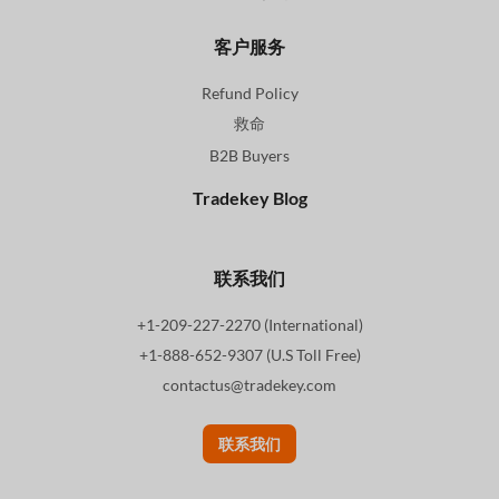
客户服务
Refund Policy
救命
B2B Buyers
Tradekey Blog
联系我们
+1-209-227-2270 (International)
+1-888-652-9307 (U.S Toll Free)
contactus@tradekey.com
联系我们