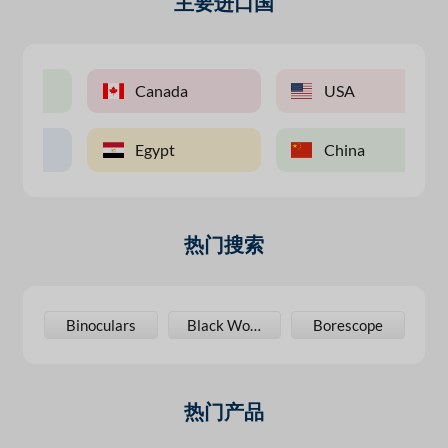
主要进口国
Canada
USA
Egypt
China
热门搜索
ll Counter
Binoculars
Black Wood
Borescope
热门产品