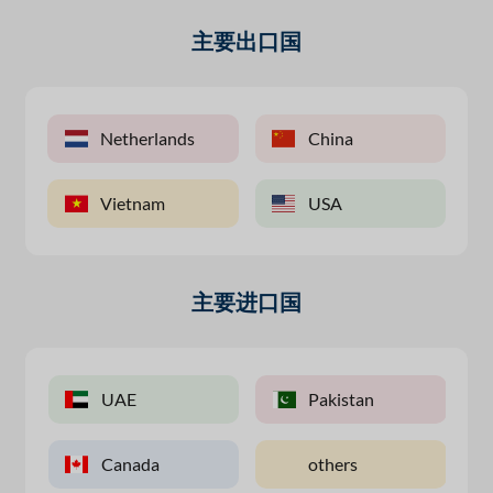
主要出口国
China
Turkey
USA
India
主要进口国
Pakistan
USA
others
China