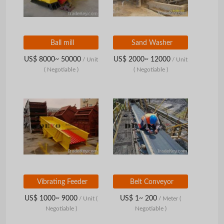
Ball mill
Sand Washer
US$ 8000~ 50000
US$ 2000~ 12000
/ Unit
/ Unit
( Negotiable )
( Negotiable )
Vibrating Feeder
Belt Conveyor
US$ 1000~ 9000
US$ 1~ 200
/ Unit
(
/ Meter
(
Negotiable )
Negotiable )