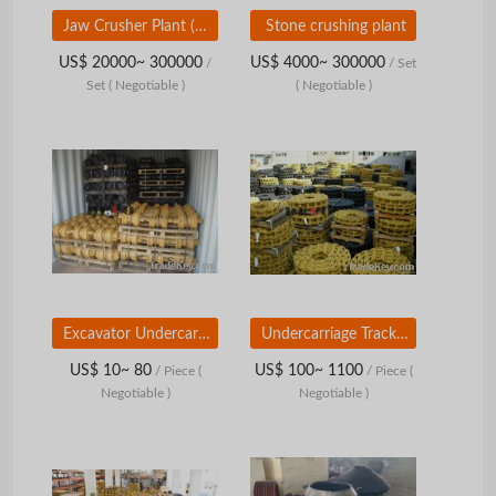
Jaw Crusher Plant (Mobile)
Stone crushing plant
US$ 20000~ 300000
US$ 4000~ 300000
/
/ Set
Set
( Negotiable )
( Negotiable )
Excavator Undercarriage Part
Undercarriage Track Chain
US$ 10~ 80
US$ 100~ 1100
/ Piece
(
/ Piece
(
Negotiable )
Negotiable )