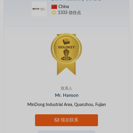
China
1333 信任点
联系人
Mr. Hanson
MinDong Industrial Area, Quanzhou, Fujian
现在联系