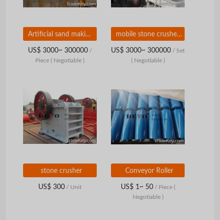
Artificial sand making machine
mobile stone crusher plant
US$ 3000~ 300000
US$ 3000~ 300000
/
/ Set
Piece
( Negotiable )
( Negotiable )
stone crusher
Conveyor Roller
US$ 300
US$ 1~ 50
/ Unit
/ Piece
(
Negotiable )