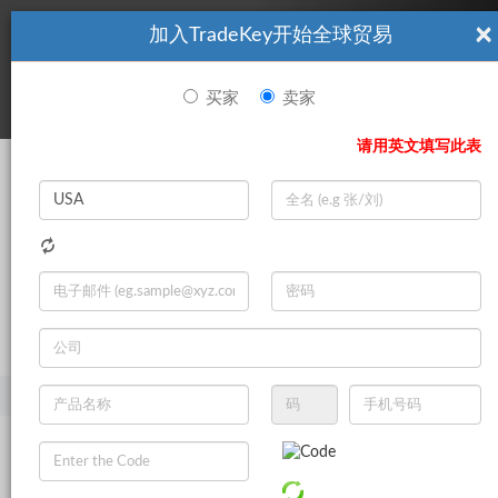
×
加入TradeKey开始全球贸易
看起來你不是TradeKey.com的會員。 立即註冊，與全球超過7
|
立即加入
百萬的進口商和出口商建立聯繫。
买家
卖家
登录
请用英文填写此表
Search
|
登录
立即加入
Live Chat
主页
产品
五金机械零件
机械部件
其他机械零件