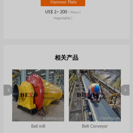
Hammer Plate
US$ 2~ 200
/ Piece
(
Negotiable )
相关产品
Ball mill
Belt Conveyor