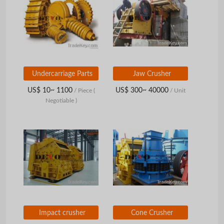
Undercarriage Parts
Jaw Crusher
US$ 10~ 1100
US$ 300~ 40000
/ Piece
(
/ Unit
Negotiable )
Impact crusher
Cone Crusher