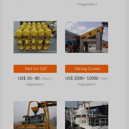
( Negotiable )
Part for CAT
Mining Screen
US$ 10~ 80
US$ 2000~ 12000
/ Piece
(
/ Set
(
Negotiable )
Negotiable )