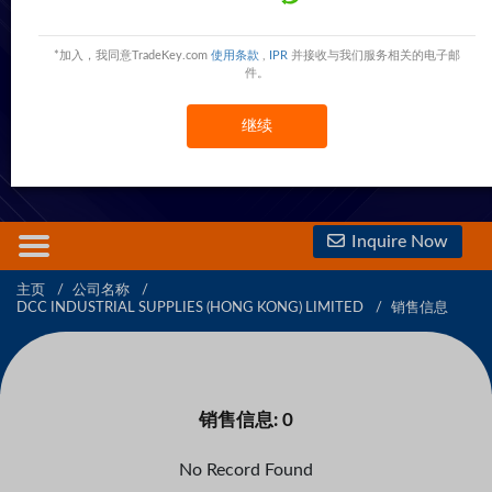
DCC INDUSTRIAL SUPPLIES (HONG KONG)
LIMITED
*加入，我同意TradeKey.com
使用条款
,
IPR
并接收与我们服务相关的电子邮
件。
610 Nathan Road,HONG KONG,HONG KONG,Hong Kong
Hong Kong
现在联系
继续
免费会员
查看電話號碼
查看手機號碼
Inquire Now
主页
公司名称
DCC INDUSTRIAL SUPPLIES (HONG KONG) LIMITED
销售信息
销售信息: 0
No Record Found