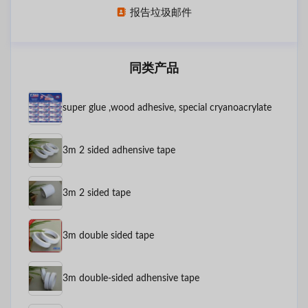
报告垃圾邮件
同类产品
super glue ,wood adhesive, special cryanoacrylate
3m 2 sided adhensive tape
3m 2 sided tape
3m double sided tape
3m double-sided adhensive tape