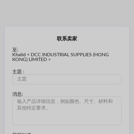
联系卖家
至:
Khalid < DCC INDUSTRIAL SUPPLIES (HONG
KONG) LIMITED >
主題 :
消息: