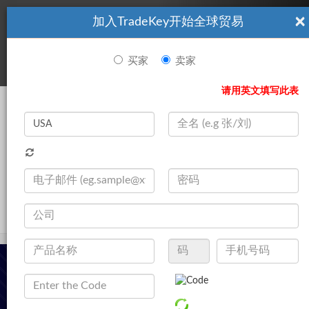
×
加入TradeKey开始全球贸易
看起來你不是TradeKey.com的會員。 立即註冊，與全球超過7
|
立即加入
百萬的進口商和出口商建立聯繫。
买家
卖家
登录
请用英文填写此表
Search
|
产品
登录
立即加入
Live Chat